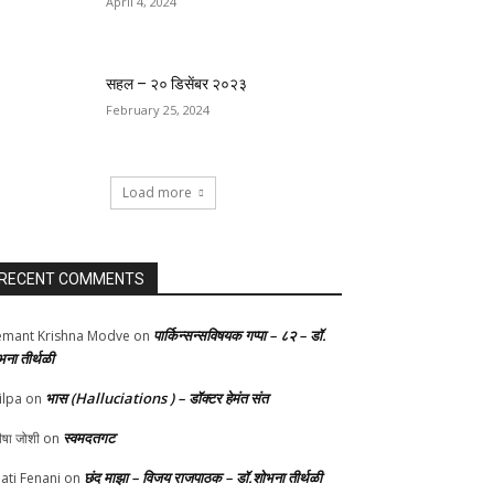
April 4, 2024
सहल – २० डिसेंबर २०२३
February 25, 2024
Load more
RECENT COMMENTS
पार्किन्सन्सविषयक गप्पा – ८२ – डॉ.
mant Krishna Modve
on
भना तीर्थळी
भास (Halluciations ) – डॉक्टर हेमंत संत
ilpa
on
स्वमदतगट
ीषा जोशी
on
छंद माझा – विजय राजपाठक – डॉ.शोभना तीर्थळी
ati Fenani
on