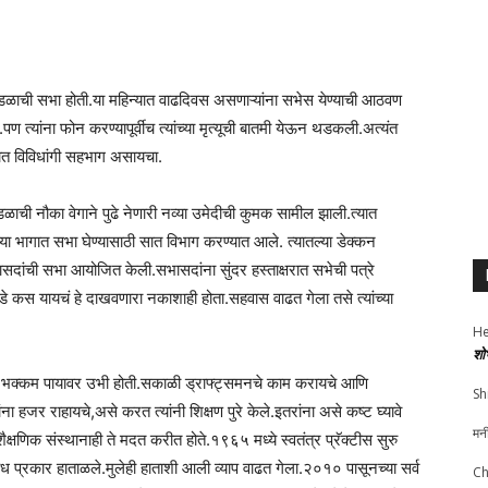
रमंडळाची सभा होती.या महिन्यात वाढदिवस असणाऱ्यांना सभेस येण्याची आठवण
पण त्यांना फोन करण्यापूर्वीच त्यांच्या मृत्यूची बातमी येऊन थडकली.अत्यंत
कामात विविधांगी सहभाग असायचा.
डळाची नौका वेगाने पुढे नेणारी नव्या उमेदीची कुमक सामील झाली.त्यात
वेगळ्या भागात सभा घेण्यासाठी सात विभाग करण्यात आले. त्यातल्या डेक्कन
ासदांची सभा आयोजित केली.सभासदांना सुंदर हस्ताक्षरात सभेची पत्रे
ाकडे कस यायचं हे दाखवणारा नकाशाही होता.सहवास वाढत गेला तसे त्यांच्या
He
शो
च्या भक्कम पायावर उभी होती.सकाळी ड्राफ्ट्समनचे काम करायचे आणि
Sh
ंना हजर राहायचे,असे करत त्यांनी शिक्षण पुरे केले.इतरांना असे कष्ट घ्यावे
मन
क्षणिक संस्थानाही ते मदत करीत होते.१९६५ मध्ये स्वतंत्र प्रॅक्टीस सुरु
िध प्रकार हाताळले.मुलेही हाताशी आली व्याप वाढत गेला.२०१० पासूनच्या सर्व
Ch