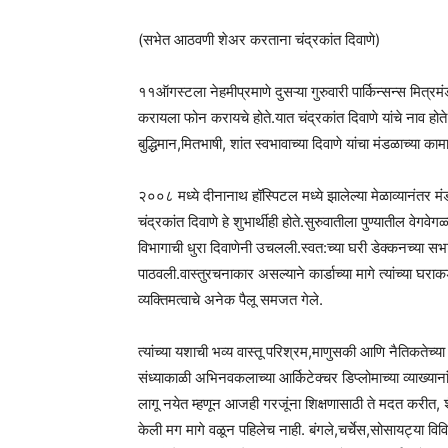
(सभेत आठवणी शेअर करताना चंद्रकांत दिवाणे)
११ऑगस्टला नेहमीप्रमाणे दुसऱ्या गुरुवारी पार्किन्सन्स मित्
करायला फोन करायचे होते.यात चंद्रकांत दिवाणे यांचे नाव होते.
बुद्धिमान,मितभाषी, शांत स्वभावाच्या दिवाणे यांचा मंडळाच्या 
२००८ मध्ये दीनानाथ हॉस्पिटल मध्ये झालेल्या मेळाव्यानंतर मं
चंद्रकांत दिवाणे हे शुभार्थीही होते.सुरुवातीला पुण्यातील वेग
विभागाची धुरा दिवाणेनी उचलली.स्वत:च्या घरी डेक्कनच्या सभ
पाठवली.वास्तुरचनाकार असल्याने कार्डाच्या मागे त्यांच्या घर
व्यक्तिमत्वाचे अनेक पैलू समजत गेले.
त्यांच्या यशाची भव्य वास्तू परिश्रम,माणुसकी आणि नैतिकते
संध्याकाळी अभिनवकलाच्या आर्किटेक्चर डिप्लोमाच्या व्याख्याना
लागू नयेत म्हणून आजही गरजूंना शिक्षणासाठी ते मदत करीत, शै
केली मग मागे वळून पहिलेच नाही. बंगले,चर्चेस,सोसायट्या विव