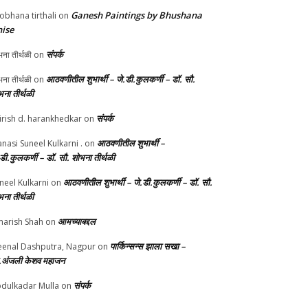
Ganesh Paintings by Bhushana
obhana tirthali
on
ise
संपर्क
ना तीर्थळी
on
आठवणीतील शुभार्थी – जे.डी.कुलकर्णी – डॉ. सौ.
ना तीर्थळी
on
भना तीर्थळी
संपर्क
irish d. harankhedkar
on
आठवणीतील शुभार्थी –
nasi Suneel Kulkarni .
on
.डी.कुलकर्णी – डॉ. सौ. शोभना तीर्थळी
आठवणीतील शुभार्थी – जे.डी.कुलकर्णी – डॉ. सौ.
neel Kulkarni
on
भना तीर्थळी
आमच्याबद्दल
arish Shah
on
पार्किन्सन्स झाला सखा –
enal Dashputra, Nagpur
on
.अंजली केशव महाजन
संपर्क
dulkadar Mulla
on