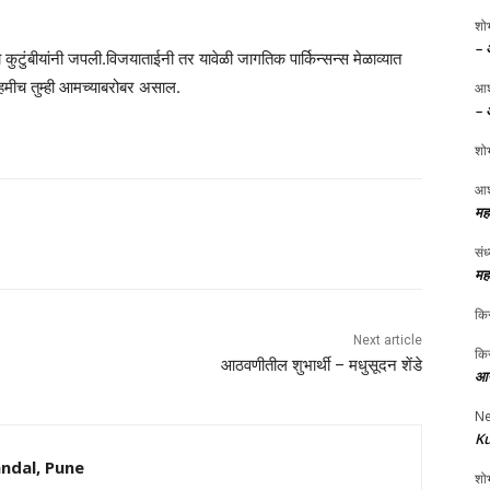
शोभ
– 
्या कुटुंबीयांनी जपली.विजयाताईनी तर यावेळी जागतिक पार्किन्सन्स मेळाव्यात
हमीच तुम्ही आमच्याबरोबर असाल.
आश
– 
शोभ
आश
मह
संध
मह
किर
Next article
किर
आठवणीतील शुभार्थी – मधुसूदन शेंडे
आप
Ne
Ku
ndal, Pune
शोभ