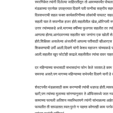
स्मरणिकेत त्यांनी दिलेल्या जाहिरातीतून तो आमच्यापर्यंत पोचल
मंडळाच्या प्रत्येक उपक्रमात दिवाणे पती पत्नीचा सक्रीय 
दिवसभराची सहल फक्त कार्यकारिणीच्या लोकांची पायलट सहल ह
सहली यात ते सपत्नीक हजर होते.सहलीतील खेळ,ओरिगामी स्पर्ध
उत्तर त्यांच्याकडे असे.मागच्या वर्षीच्या फुलगाव सहलीत तर त्
आणल्या होत्या.आनंदवनच्या सहलीत चार जणांना एक खोली शे
होते.शिक्षिका असलेल्या अंजलीनी आपल्या पतीसाठी व्हीआरए
शिकवण्याची उर्मी आली.दिवाणे यांनी केशव महाजन यांच्याकडे
आली.सहलीत खूप फोटोही काढले.सहलीतील त्यांचा वावर पाह
दर महिन्याच्या सभासाठी सभासदांना फोन केले जातात.हे काम ब
समस्या असते.पण मागच्या महिन्याच्या सभेपर्यंत दिवाणे यानी हे 
शेवटपर्यंत मंडळासाठी काम करण्याची त्यांची धडपड होती.व्यावसा
खरी,पण त्यांच्या मुलाच्या सांगण्यानुसार ते ऑफिसमध्ये जात नव्ह
कामाच्या फायली अतिशय व्यवस्थितपणे त्यांनी सांभाळल्या आहेत.
फायलीत ती सापडतात.स्वत:पुरते न पाह्ता कोणतही काम परफेक्