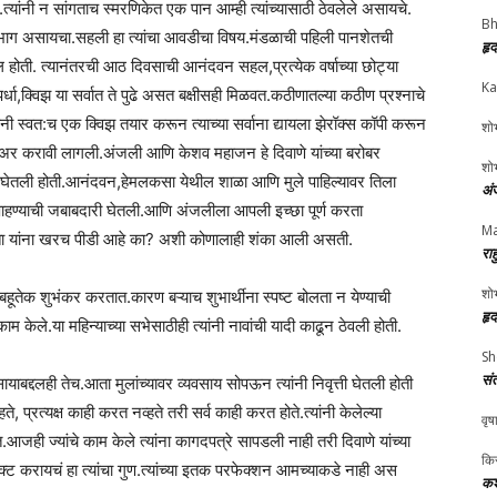
ा.त्यांनी न सांगताच स्मरणिकेत एक पान आम्ही त्यांच्यासाठी ठेवलेले असायचे.
Bh
सहभाग असायचा.सहली हा त्यांचा आवडीचा विषय.मंडळाची पहिली पानशेतची
हृ
ोती. त्यानंतरची आठ दिवसाची आनंदवन सहल,प्रत्येक वर्षाच्या छोट्या
Ka
ा,क्विझ या सर्वात ते पुढे असत बक्षीसही मिळवत.कठीणातल्या कठीण प्रश्नाचे
यांनी स्वत:च एक क्विझ तयार करून त्याच्या सर्वाना द्यायला झेरॉक्स कॉपी करून
शोभ
अर करावी लागली.अंजली आणि केशव महाजन हे दिवाणे यांच्या बरोबर
शोभ
स घेतली होती.आनंदवन,हेमलकसा येथील शाळा आणि मुले पाहिल्यावर तिला
अं
 पाहण्याची जबाबदारी घेतली.आणि अंजलीला आपली इच्छा पूर्ण करता
Ma
ता यांना खरच पीडी आहे का? अशी कोणालाही शंका आली असती.
रा
शोभ
हूतेक शुभंकर करतात.कारण बऱ्याच शुभार्थीना स्पष्ट बोलता न येण्याची
हृ
काम केले.या महिन्याच्या सभेसाठीही त्यांनी नावांची यादी काढून ठेवली होती.
Sh
सं
याबद्दलही तेच.आता मुलांच्यावर व्यवसाय सोपऊन त्यांनी निवृत्ती घेतली होती
ते, प्रत्यक्ष काही करत नव्हते तरी सर्व काही करत होते.त्यांनी केलेल्या
वृष
आजही ज्यांचे काम केले त्यांना कागदपत्रे सापडली नाही तरी दिवाणे यांच्या
किर
ट करायचं हा त्यांचा गुण.त्यांच्या इतक परफेक्शन आमच्याकडे नाही अस
कश