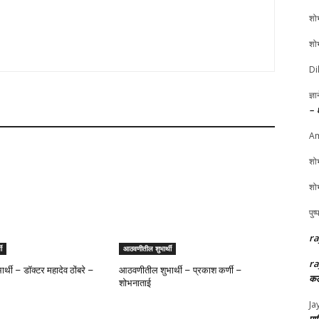
शोभ
शोभ
Di
ज्ञ
– 
Am
शोभ
शोभ
पुष
ra
ी
आठवणीतील शुभार्थी
ra
्थी – डॉक्टर महादेव ठोंबरे –
आठवणीतील शुभार्थी – प्रकाश कर्णी –
कल
शोभनाताई
Ja