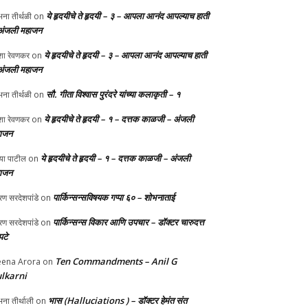
ये हृदयीचे ते हृदयी – ३ – आपला आनंद आपल्याच हाती
ना तीर्थळी
on
अंजली महाजन
ये हृदयीचे ते हृदयी – ३ – आपला आनंद आपल्याच हाती
ा रेवणकर
on
अंजली महाजन
सौ. गीता विश्वास पुरंदरे यांच्या कलाकृती – १
ना तीर्थळी
on
ये हृदयीचे ते हृदयी – १ – दत्तक काळजी – अंजली
ा रेवणकर
on
ाजन
ये हृदयीचे ते हृदयी – १ – दत्तक काळजी – अंजली
्या पाटील
on
ाजन
पार्किन्सन्सविषयक गप्पा ६० – शोभनाताई
ण सरदेशपांडे
on
पार्किन्सन्स विकार आणि उपचार – डॉक्टर चारुदत्त
ण सरदेशपांडे
on
टे
Ten Commandments – Anil G
ena Arora
on
lkarni
भास (Halluciations ) – डॉक्टर हेमंत संत
ना तीर्थाली
on