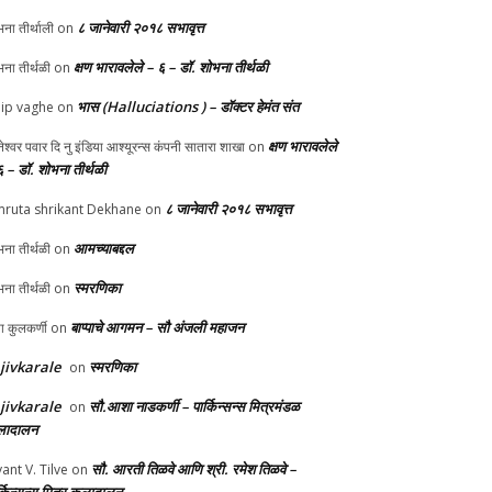
८ जानेवारी २०१८ सभावृत्त
ना तीर्थाली
on
क्षण भारावलेले – ६ – डॉ. शोभना तीर्थळी
ना तीर्थळी
on
भास (Halluciations ) – डॉक्टर हेमंत संत
lip vaghe
on
क्षण भारावलेले
ानेश्वर पवार दि नु इंडिया आश्यूरन्स कंपनी सातारा शाखा
on
६ – डॉ. शोभना तीर्थळी
८ जानेवारी २०१८ सभावृत्त
ruta shrikant Dekhane
on
आमच्याबद्दल
ना तीर्थळी
on
स्मरणिका
ना तीर्थळी
on
बाप्पाचे आगमन – सौ अंजली महाजन
्पा कुलकर्णी
on
jivkarale
स्मरणिका
on
jivkarale
सौ.आशा नाडकर्णी – पार्किन्सन्स मित्रमंडळ
on
ादालन
सौ. आरती तिळवे आणि श्री. रमेश तिळवे –
yant V. Tilve
on