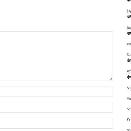
पा
Ja
पा
Ja
पा
संध
Sa
के
सु
के
Sh
Name:*
Vi
Email:*
Sh
Pr
Website:
sh