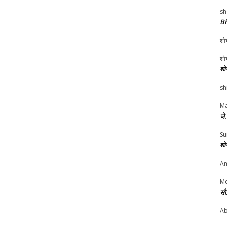
sh
Bh
शोभ
शोभ
शो
sh
Ma
जे
Su
शो
Am
Me
सौ
Ab