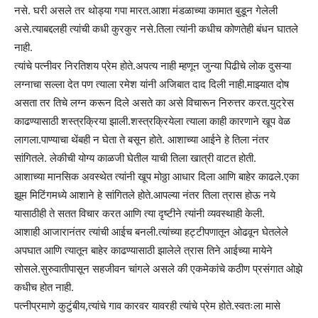
नसे. घरी असले तर थोड्या गपा मारत.आशा मंडळाच्या कामात बुडून गेलेली
असे.त्याबद्दलही त्यांची कधी कुरकुर नसे.तिला त्यांनी कधीच कोणतेही बंधन घातले
नाही.
त्यांचे पत्नीवर निरतिशय प्रेम होते.अपत्य नाही म्हणून जुन्या पिढीचे लोक दुसऱ्या
लग्नाचा सल्ला देत पण त्याला रमेश यांनी अजिबात दाद दिली नाही.माझ्यात दोष
असता तर तिचे लग्न करून दिले असते का असे विचारून निरुत्तर करत.युट्रेस
काढण्यासाठी शस्त्रक्रिया झाली.शस्त्रक्रियेला त्याला काही कारणाने खूप वेळ
लागला.पाण्याचा थेंबही न घेता ते बसून होते. आशाच्या आईने हे तिला नंतर
सांगितले. लेकीची योग्य काळजी घेतील याची तिला खात्री वाटत होती.
आशाच्या मानसिक अवस्थेत त्यांनी खूप मोठ्ठा आधार दिला आणि बाहेर काढले.एका
झूम मिटिंगमध्ये आशाने हे सांगितले होते.आपल्या नंतर तिला त्रास होऊ नये
यासाठीही ते सतत विचार करत आणि त्या दृष्टीने त्यांनी व्यवस्थाही केली.
आशाही आजारानंतर त्यांची आईच बनली.त्यांच्या हट्टीपणातून ओढवून घेतलेले
अपघात आणि त्यातून बाहेर काढण्यासाठी झालेले त्रास तिने आईच्या मायेने
सोसले.सुरुवातीपासून सहजीवन चांगले असले की एकमेकांचे कठीण प्रसंगात ओझे
कधीच होत नाही.
पत्नीप्रमाणे कुटुंबीय,त्यांचे गाव कारवर यावरही त्यांचे प्रेम होते.स्वतःला मासे