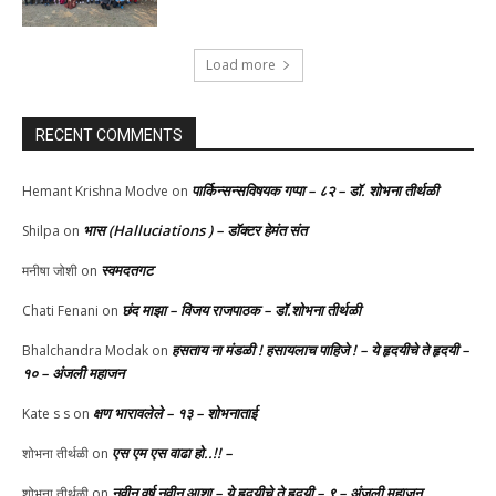
Load more
RECENT COMMENTS
पार्किन्सन्सविषयक गप्पा – ८२ – डॉ. शोभना तीर्थळी
Hemant Krishna Modve
on
भास (Halluciations ) – डॉक्टर हेमंत संत
Shilpa
on
स्वमदतगट
मनीषा जोशी
on
छंद माझा – विजय राजपाठक – डॉ.शोभना तीर्थळी
Chati Fenani
on
हसताय ना मंडळी‌ ! हसायलाच पाहिजे ! – ये हृदयीचे ते हृदयी –
Bhalchandra Modak
on
१० – अंजली महाजन
क्षण भारावलेले – १३ – शोभनाताई
Kate s s
on
एस एम एस वाढा हो..!! –
शोभना तीर्थळी
on
नवीन वर्ष नवीन आशा – ये हृदयीचे ते हृदयी – ९ – अंजली महाजन
शोभना तीर्थळी
on