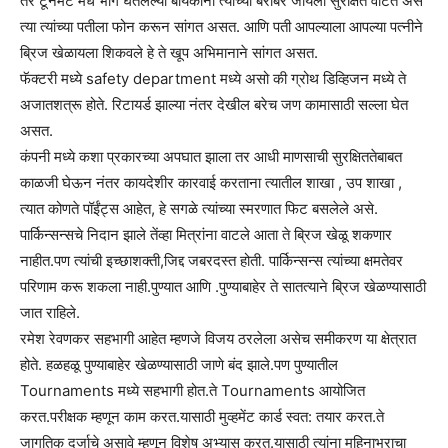
तर टूर्नमेंट मधे भाग घेतलेल्या बायकांना त्यांच्या बरोबर जायला सुरक्षित वाटते असे
त्या त्यांच्या पतीला फोन करून सांगत असत. आणि पती आपल्याला आपल्या पत्नीने
ब्रिज खेळायला शिकवले हे ते खूप अभिमानाने सांगत असत.
फॅक्टरी मध्ये safety department मध्ये असो की ग्रोथ डिव्हिजन मध्ये ते
अजातशत्रू होते. रिटायर्ड झाल्या नंतर देखील बरेच जण कामासाठी सल्ला घेत
असत.
कंपनी मध्ये कशा प्रकारच्या अपघात झाला तर आधी माणसाची सुरक्षिततेबाबत
काळजी घेऊन नंतर कायदेशीर कारवाई करताना त्यातील शाखा , उप शाखा ,
त्यात कोणते पॉईंट्स आहेत, हे सगळे त्यांच्या स्मरणात फिट बसलेले असे.
पार्किन्सन्सचे निदान झाले तेंव्हा मित्रांना वाटले आता ते ब्रिज खेळू शकणार
नाहीत.पण त्यांची इच्छाशक्ती,जिद्द जबरदस्त होती. पार्किन्सन्स त्यांच्या क्षमतेवर
परिणाम करू शकला नाही.पुण्यात आणि .पुण्याबाहेर ते सातत्याने ब्रिज खेळण्यासाठी
जात राहिले.
रमेश रेवणकर सहभागी आहेत म्हणजे विजय ठरलेला असेच समीकरण या क्षेत्रात
होते. हळहळू पुण्याबाहेर खेळण्यासाठी जाणे बंद झाले.पण पुण्यातील
Tournaments मध्ये सहभागी होत.ते Tournaments आयोजित
करत.परीक्षक म्हणून काम करत.यासाठी मुव्हमेंट कार्ड स्वत: तयार करत.ते
जागतिक दर्जाचे असावे म्हणून विशेष अभ्यास करत.यासाठी त्यांना महिनाभराचा