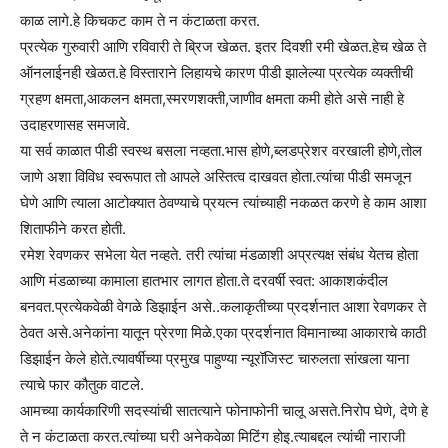
काळ लागे.हे किचकट काम ते न कंटाळता करत.
प्रत्येक गुरुवारी आणि रविवारी ते ब्रिज खेळत. इतर दिवशी रमी खेळत.हेच खेळ ते
ऑनलाईनही खेळत.हे विस्ताराने लिहायचे कारण पीडी झालेल्या प्रत्येक व्यक्तीची
ग्रहण क्षमता,आकलन क्षमता,स्मरणशक्ती,जाणीव क्षमता कमी होते असे नाही हे
उदाहरणासह समजावे.
या सर्व काळात पीडी स्वस्थ बसला नव्हता.भास होणे,ब्लडप्रेशर वरखाली होणे,तोल
जाणे अशा विविध स्वरूपात तो आपले अस्तित्व दाखवत होता.त्यांचा पीडी समजून
घेणे आणि त्याला आटोक्यात ठेवण्याचे प्रयत्न त्यांच्याही नकळत करणे हे काम आशा
शिताफीने करत होती.
रमेश रेवणकर सभेला येत नव्हते. तरी त्यांचा मंडळाशी अप्रत्यक्ष संबंध येतच होता
आणि मंडळाच्या कामाला हातभार लागत होता.ते दरवर्षी स्वत: आकाशकंदील
बनवत.प्रत्येकवेळी वेगळे डिझाईन असे..कलाकृतीच्या प्रदर्शनात आशा रेवणकर ते
ठेवत असे.अनेकांना यातून प्रेरणा मिळे.एका प्रदर्शनात विमानाच्या आकाराचे काठी
डिझाईन केले होते.त्यावर्षीच्या प्रमुख पाहुण्या न्यूरॉजिस्ट चारुलता सांखला याना
त्याचे फार कौतुक वाटले.
आमच्या कार्यकारिणी सदस्यांची सातत्याने फोनाफोनी चालू असते.निरोप घेणे, देणे हे
ते न कंटाळता करत.त्यांच्या घरी अनेकवेळा मिटिंग होइ.त्याबद्दल त्यांची नाराजी