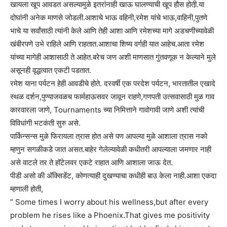
खायला खूप आवडत असल्यामुळे इतरांनाही खाऊ घालण्याची खूप हौस होती़.या
दोघांनी अनेक माणसे जोडली.आशाचे भाऊ वहिनी,रमेश यांचे भाऊ,वाहिनी,पुतणे
भाचे या सर्वांसाठी त्यांनी केले आणि तेही आशा आणि रमेशच्या मागे अडचणीच्यावेळी
खंबीरपणे उभे राहिले आणि राहतात.आशाचा शिष्य वर्गही यात आहेच.आता रमेश
यांच्या मागेही आशासाठी ते आहेत.बरेच जण अशी माणसात गुंतवणूक न केल्याने मुले
असूनही वृद्धत्वात एकटी पडतात.
रमेश याना पर्यटन हेही आवडीचे होते. दरवर्षी एक परदेश पर्यटन, भारतातील एखादे
स्थळ दर्शन,पुण्याजवळच फार्महाऊसवर जावून राहणे,गणपती उत्सवासाठी मुळ गाव
कारवारला जाणे, Tournaments च्या निमित्ताने गावोगावी जाणे अशी त्यांची
विविधांगी भटकंती सुरु असे.
पार्किन्सन्स मुळे फिरायला त्रास होत असे पण आपल्या मुळे आशाला त्रास नको
म्हणुन सगळीकडे जात असत.बाहेर गेलेल्यावेळी कधीतरी आपल्याला जमणार नाही
असे वाटले तर ते हॉटेलवर एकटे राहात आणि आशाला जाऊ देत.
पीडी असो की अ‍ॅक्सिडेंट, कोणत्याही दुखण्याचा कधीही बाउ केला नाही.आशा एकदा
म्हणाली होती,
” Some times I worry about his wellness,but after every
problem he rises like a Phoenix.That gives me positivity