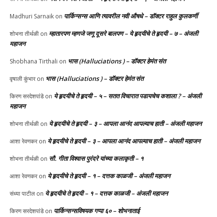
पार्किन्सन्स आणि त्यावरील नवी औषधे – डॉक्टर राहुल कुलकर्णी
Madhuri Sarnaik
on
म्हातारपण म्हणजे जणू दूसरे बालपण – ये हृदयीचे ते हृदयी – ७ – अंजली
शोभना तीर्थळी
on
महाजन
भास (Halluciations ) – डॉक्टर हेमंत संत
Shobhana Tirthali
on
भास (Halluciations ) – डॉक्टर हेमंत संत
वृषाली कुंभार
on
ये हृदयीचे ते हृदयी – ५ – सतत विचारात पडायचेच कशाला ? – अंजली
किरण सरदेशपांडे
on
महाजन
ये हृदयीचे ते हृदयी – ३ – आपला आनंद आपल्याच हाती – अंजली महाजन
शोभना तीर्थळी
on
ये हृदयीचे ते हृदयी – ३ – आपला आनंद आपल्याच हाती – अंजली महाजन
आशा रेवणकर
on
सौ. गीता विश्वास पुरंदरे यांच्या कलाकृती – १
शोभना तीर्थळी
on
ये हृदयीचे ते हृदयी – १ – दत्तक काळजी – अंजली महाजन
आशा रेवणकर
on
ये हृदयीचे ते हृदयी – १ – दत्तक काळजी – अंजली महाजन
संध्या पाटील
on
पार्किन्सन्सविषयक गप्पा ६० – शोभनाताई
किरण सरदेशपांडे
on