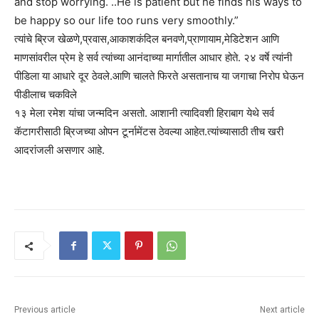
and stop worrying. ..He is patient but he finds his ways to
be happy so our life too runs very smoothly.”
त्यांचे ब्रिज खेळणे,प्रवास,आकाशकंदिल बनवणे,प्राणायाम,मेडिटेशन आणि
माणसांवरील प्रेम हे सर्व त्यांच्या आनंदाच्या मार्गातील आधार होते. २४ वर्षे त्यांनी
पीडिला या आधारे दूर ठेवले.आणि चालते फिरते असतानाच या जगाचा निरोप घेऊन
पीडीलाच चकविले
१३ मेला रमेश यांचा जन्मदिन असतो. आशानी त्यादिवशी हिराबाग येथे सर्व
कॅटागरीसाठी ब्रिजच्या ओपन टूर्नामेंटस ठेवल्या आहेत.त्यांच्यासाठी तीच खरी
आदरांजली असणार आहे.
Previous article
Next article