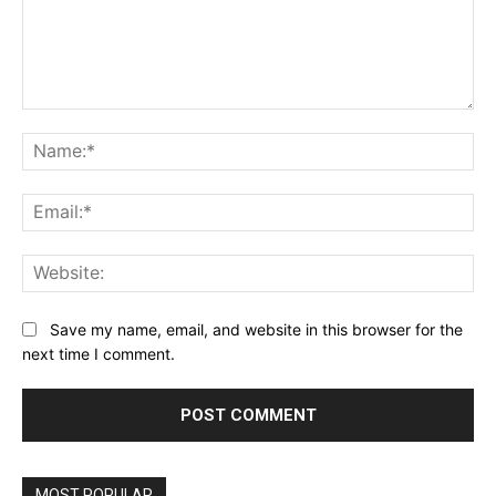
Comment:
Na
Ema
Web
Save my name, email, and website in this browser for the
next time I comment.
MOST POPULAR