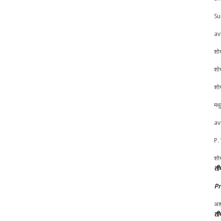
Su
av
शोभ
शोभ
शोभ
मध
av
P.
शोभ
तीर
P
अश
तीर