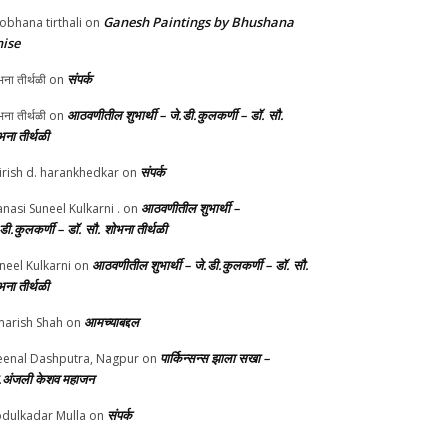
Ganesh Paintings by Bhushana
obhana tirthali
on
ise
संपर्क
ना तीर्थळी
on
आठवणीतील शुभार्थी – जे.डी.कुलकर्णी – डॉ. सौ.
ना तीर्थळी
on
भना तीर्थळी
संपर्क
irish d. harankhedkar
on
आठवणीतील शुभार्थी –
nasi Suneel Kulkarni .
on
.डी.कुलकर्णी – डॉ. सौ. शोभना तीर्थळी
आठवणीतील शुभार्थी – जे.डी.कुलकर्णी – डॉ. सौ.
neel Kulkarni
on
भना तीर्थळी
आमच्याबद्दल
arish Shah
on
पार्किन्सन्स झाला सखा –
enal Dashputra, Nagpur
on
.अंजली केशव महाजन
संपर्क
dulkadar Mulla
on