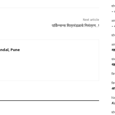
शोभ
– 
Next article
आश
पार्किन्सन्स मित्रमंडळाचे निमंत्रण…!
– 
शोभ
आश
ndal, Pune
मह
संध
मह
किर
किर
आप
Ne
Ku
शोभ