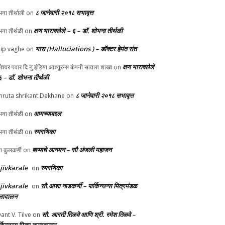
८ जानेवारी २०१८ सभावृत्त
ना तीर्थाली
on
क्षण भारावलेले – ६ – डॉ. शोभना तीर्थळी
ना तीर्थळी
on
भास (Halluciations ) – डॉक्टर हेमंत संत
lip vaghe
on
क्षण भारावलेले
ानेश्वर पवार दि नु इंडिया आश्यूरन्स कंपनी सातारा शाखा
on
६ – डॉ. शोभना तीर्थळी
८ जानेवारी २०१८ सभावृत्त
ruta shrikant Dekhane
on
आमच्याबद्दल
ना तीर्थळी
on
स्मरणिका
ना तीर्थळी
on
बाप्पाचे आगमन – सौ अंजली महाजन
्पा कुलकर्णी
on
jivkarale
स्मरणिका
on
jivkarale
सौ.आशा नाडकर्णी – पार्किन्सन्स मित्रमंडळ
on
ादालन
सौ. आरती तिळवे आणि श्री. रमेश तिळवे –
yant V. Tilve
on