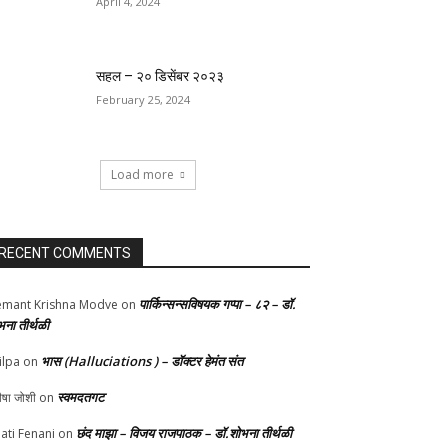
April 4, 2024
सहल – २० डिसेंबर २०२३
February 25, 2024
Load more
RECENT COMMENTS
पार्किन्सन्सविषयक गप्पा – ८२ – डॉ.
mant Krishna Modve
on
भना तीर्थळी
भास (Halluciations ) – डॉक्टर हेमंत संत
ilpa
on
स्वमदतगट
ीषा जोशी
on
छंद माझा – विजय राजपाठक – डॉ.शोभना तीर्थळी
ati Fenani
on