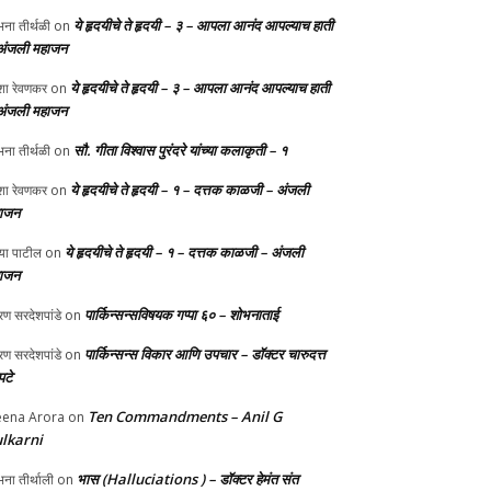
ये हृदयीचे ते हृदयी – ३ – आपला आनंद आपल्याच हाती
ना तीर्थळी
on
अंजली महाजन
ये हृदयीचे ते हृदयी – ३ – आपला आनंद आपल्याच हाती
ा रेवणकर
on
अंजली महाजन
सौ. गीता विश्वास पुरंदरे यांच्या कलाकृती – १
ना तीर्थळी
on
ये हृदयीचे ते हृदयी – १ – दत्तक काळजी – अंजली
ा रेवणकर
on
ाजन
ये हृदयीचे ते हृदयी – १ – दत्तक काळजी – अंजली
्या पाटील
on
ाजन
पार्किन्सन्सविषयक गप्पा ६० – शोभनाताई
ण सरदेशपांडे
on
पार्किन्सन्स विकार आणि उपचार – डॉक्टर चारुदत्त
ण सरदेशपांडे
on
टे
Ten Commandments – Anil G
ena Arora
on
lkarni
भास (Halluciations ) – डॉक्टर हेमंत संत
ना तीर्थाली
on