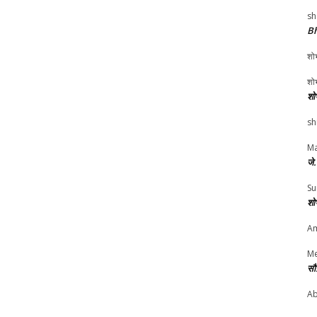
sh
Bh
शोभ
शोभ
शो
sh
Ma
जे
Su
शो
Am
Me
सौ
Ab