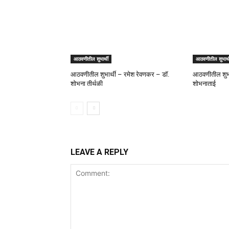
आठवणीतील शुभार्थी
आठवणीतील शुभार्थ
आठवणीतील शुभार्थी – रमेश रेवणकर – डॉ.
आठवणीतील शुभार
शोभना तीर्थळी
शोभनाताई
LEAVE A REPLY