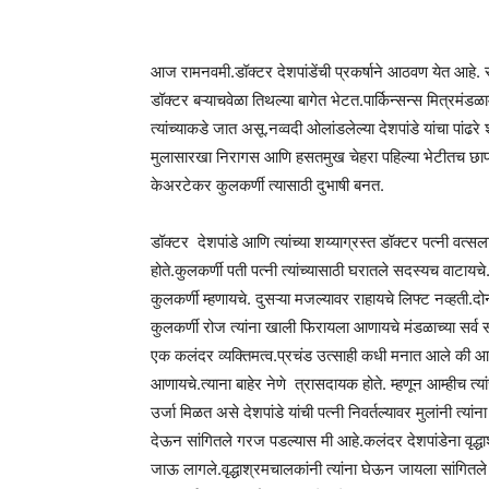
आज रामनवमी.डॉक्टर देशपांडेंची प्रकर्षाने आठवण येत आहे. र
डॉक्टर बऱ्याचवेळा तिथल्या बागेत भेटत.पार्किन्सन्स मित्रमंड
त्यांच्याकडे जात असू.नव्वदी ओलांडलेल्या देशपांडे यांचा पांढ
मुलासारखा निरागस आणि हसतमुख चेहरा पहिल्या भेटीतच छाप प
केअरटेकर कुलकर्णी त्यासाठी दुभाषी बनत.
डॉक्टर देशपांडे आणि त्यांच्या शय्याग्रस्त डॉक्टर पत्नी वत्सल
होते.कुलकर्णी पती पत्नी त्यांच्यासाठी घरातले सदस्यच वाटायच
कुलकर्णी म्हणायचे. दुसऱ्या मजल्यावर राहायचे लिफ्ट नव्हत
कुलकर्णी रोज त्यांना खाली फिरायला आणायचे मंडळाच्या सर्व सभ
एक कलंदर व्यक्तिमत्व.प्रचंड उत्साही कधी मनात आले की आम
आणायचे.त्याना बाहेर नेणे त्रासदायक होते. म्हणून आम्हीच त
उर्जा मिळत असे देशपांडे यांची पत्नी निवर्तल्यावर मुलांनी त्
देऊन सांगितले गरज पडल्यास मी आहे.कलंदर देशपांडेना वृद्धाश्
जाऊ लागले.वृद्धाश्रमचालकांनी त्यांना घेऊन जायला सांगितले 