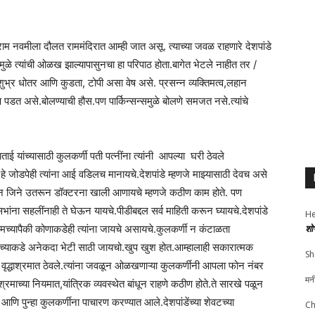
ाम नवमीला दौलत राममंदिरात आम्ही जात असू. त्याच्या जवळ राहणारे देशपांडे
ळामुळे त्यांची ओळख झाल्यापासुनचा हा परिपाठ होता.बागेत भेटले नाहीत तर /
रे शुभ्र धोतर आणि कुडता, टोपी असा वेष असे. प्रसन्न व्यक्तिमत्व,लहान
डत असे.बोलण्याची हौस.पण पार्किन्सन्समुळे बोलणे समजत नसे.त्यांचे
ाताई यांच्यासाठी कुलकर्णी पती पत्नींना त्यांनी आपल्या घरी ठेवले
े.हे जोडपेही त्यांना आई वडिलच मानायचे.देशपांडे म्हणजे माझ्यासाठी देवच असे
ी.दोन जिने उतरून डॉक्टरना खाली आणायचे म्हणजे कठीण काम होते. पण
ांना सहलींनाही ते घेऊन यायचे.पीडीबद्दल सर्व माहिती करून घ्यायचे.देशपांडे
He
च्यापैकी कोणाकडेही त्यांना जायचे असायचे.कुलकर्णी न कंटाळता
शो
्यांच्याकडे अनेकदा भेटी साठी जायचो.खुप खुश होत.आम्हालाही सकारात्मक
Sh
यांना वृद्धाश्रमात ठेवले.त्यांना जवळून ओळखणाऱ्या कुलकर्णीनी आपला फोन नंबर
मन
रमाच्या नियमात,यांत्रिक व्यवस्थेत बांधून राहणे कठीण होते.ते सारखे पळून
आणि पुन्हा कुलकर्णीना पाचारण करण्यात आले.देशपांडेंच्या शेवटच्या
Ch