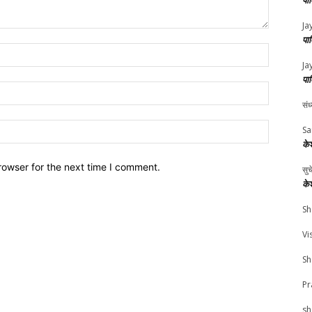
पा
Ja
पा
Name:*
Ja
पा
Email:*
संध
Website:
Sa
के
rowser for the next time I comment.
सु
के
Sh
Vi
Sh
Pr
sh