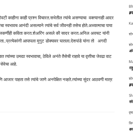
Bh
हृ
वटी काहीना काही प्रश्न विचारत.सभेतील त्यांचे असण्याचा वक्त्यानाही आदर
Ka
त्यांचा स्वभावच आनंदी असल्याने त्यांचे सर्व जीवनही तसेच होते.अध्यात्माचा पाया
ते. कुलकर्णीही कविता करत.शेअरिंग असले की सादर करत.अनिल अवचट यांनी
शोभ
होता..प्रत्येकांनी आपापला मुगुट डोक्यावर घातला.देशपांडे यांना तो अगदी
शोभ
अं
त त्यांच्या उमद्या स्वभावाचा, ठेविले अनंते तैसेची राहावे या वृत्तीचा जेवढा वाट
Ma
 सेवेचा आहे.
रा
शोभ
 आजार पाहता तसे त्यांचे जाणे अनपेक्षित नव्हते.त्यांच्या सुंदर आठवणी मात्र
हृ
Sh
सं
वृष
किर
कश