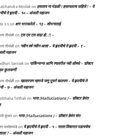
हसताय ना मंडळी‌ ! हसायलाच पाहिजे ! – ये
alchandra Modak
on
दयीचे ते हृदयी – १० – अंजली महाजन
क्षण भारावलेले – १३ – शोभनाताई
te s s
on
एस एम एस वाढा हो..!! –
ना तीर्थळी
on
नवीन वर्ष नवीन आशा – ये हृदयीचे ते हृदयी – ९ –
ना तीर्थळी
on
जली महाजन
पार्किन्सन्स आणि त्यावरील नवी औषधे – डॉक्टर
dhuri Sarnaik
on
हुल कुलकर्णी
म्हातारपण म्हणजे जणू दूसरे बालपण – ये हृदयीचे ते
ना तीर्थळी
on
दयी – ७ – अंजली महाजन
भास (Halluciations ) – डॉक्टर हेमंत
obhana Tirthali
on
त
भास (Halluciations ) – डॉक्टर हेमंत संत
ाली कुंभार
on
ये हृदयीचे ते हृदयी – ५ – सतत विचारात पडायचेच
ण सरदेशपांडे
on
ाला ? – अंजली महाजन