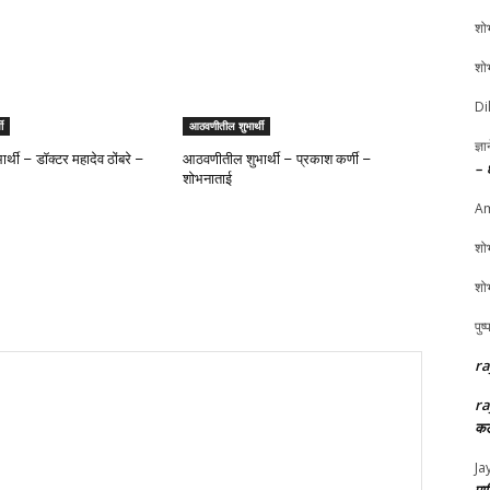
शोभ
शोभ
Di
ी
आठवणीतील शुभार्थी
ज्ञ
्थी – डॉक्टर महादेव ठोंबरे –
आठवणीतील शुभार्थी – प्रकाश कर्णी –
– 
शोभनाताई
Am
शोभ
शोभ
पुष
ra
ra
कल
Ja