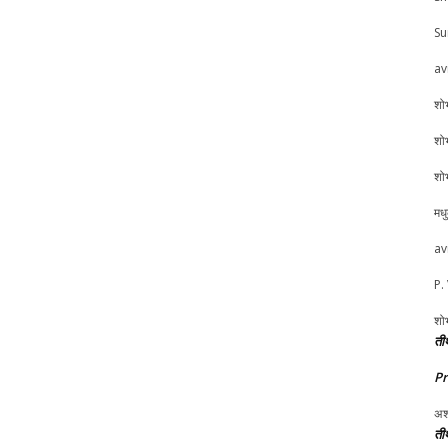
Su
av
शोभ
शोभ
शोभ
मध
av
P.
शोभ
तीर
P
अश
तीर