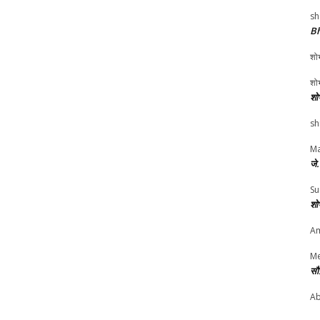
sh
Bh
शोभ
शोभ
शो
sh
Ma
जे
Su
शो
Am
Me
सौ
Ab