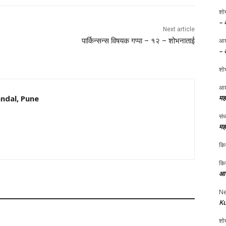
शोभ
– 
Next article
पार्किन्सन्स विषयक गप्पा – १२ – शोभनाताई
आश
– 
शोभ
आश
ndal, Pune
मह
संध
मह
किर
किर
आप
Ne
Ku
शोभ