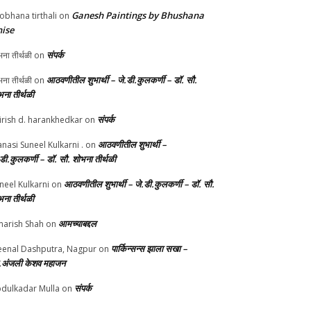
Ganesh Paintings by Bhushana
obhana tirthali
on
ise
संपर्क
ना तीर्थळी
on
आठवणीतील शुभार्थी – जे.डी.कुलकर्णी – डॉ. सौ.
ना तीर्थळी
on
भना तीर्थळी
संपर्क
irish d. harankhedkar
on
आठवणीतील शुभार्थी –
nasi Suneel Kulkarni .
on
.डी.कुलकर्णी – डॉ. सौ. शोभना तीर्थळी
आठवणीतील शुभार्थी – जे.डी.कुलकर्णी – डॉ. सौ.
neel Kulkarni
on
भना तीर्थळी
आमच्याबद्दल
arish Shah
on
पार्किन्सन्स झाला सखा –
enal Dashputra, Nagpur
on
.अंजली केशव महाजन
संपर्क
dulkadar Mulla
on