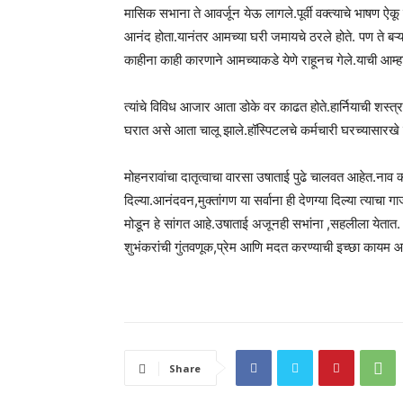
मासिक सभाना ते आवर्जून येऊ लागले.पूर्वी वक्त्याचे भाषण ऐ
आनंद होता.यानंतर आमच्या घरी जमायचे ठरले होते. पण ते बऱ्
काहीना काही कारणाने आमच्याकडे येणे राहूनच गेले.याची आम
त्यांचे विविध आजार आता डोके वर काढत होते.हार्नियाची शस्त
घरात असे आता चालू झाले.हॉस्पिटलचे कर्मचारी घरच्यासारखे झ
मोहनरावांचा दातृत्वाचा वारसा उषाताई पुढे चालवत आहेत.नाव कळ
दिल्या.आनंदवन,मुक्तांगण या सर्वाना ही देणग्या दिल्या त्याचा ग
मोडून हे सांगत आहे.उषाताई अजूनही सभांना ,सहलीला येतात. पा
शुभंकरांची गुंतवणूक,प्रेम आणि मदत करण्याची इच्छा कायम आ
Share