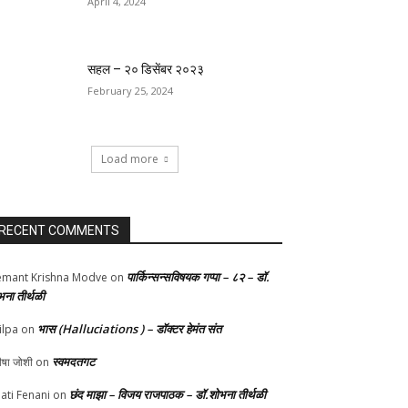
April 4, 2024
सहल – २० डिसेंबर २०२३
February 25, 2024
Load more
RECENT COMMENTS
पार्किन्सन्सविषयक गप्पा – ८२ – डॉ.
mant Krishna Modve
on
भना तीर्थळी
भास (Halluciations ) – डॉक्टर हेमंत संत
ilpa
on
स्वमदतगट
ीषा जोशी
on
छंद माझा – विजय राजपाठक – डॉ.शोभना तीर्थळी
ati Fenani
on