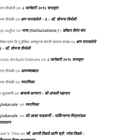
८ जानेवारी २०१८ सभावृत्त
ना तीर्थाली
on
क्षण भारावलेले – ६ – डॉ. शोभना तीर्थळी
ना तीर्थळी
on
भास (Halluciations ) – डॉक्टर हेमंत संत
lip vaghe
on
क्षण भारावलेले
ानेश्वर पवार दि नु इंडिया आश्यूरन्स कंपनी सातारा शाखा
on
६ – डॉ. शोभना तीर्थळी
८ जानेवारी २०१८ सभावृत्त
ruta shrikant Dekhane
on
आमच्याबद्दल
ना तीर्थळी
on
स्मरणिका
ना तीर्थळी
on
बाप्पाचे आगमन – सौ अंजली महाजन
्पा कुलकर्णी
on
jivkarale
स्मरणिका
on
jivkarale
सौ.आशा नाडकर्णी – पार्किन्सन्स मित्रमंडळ
on
ादालन
सौ. आरती तिळवे आणि श्री. रमेश तिळवे –
yant V. Tilve
on