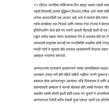
११ एप्रिल जागतिक पार्किन्सन्स दिन म्हणून लक्षात राहतो तसाच 
राहतो.मितभाषी,अत्यंत बुद्धिमान,दिलदार,रसिक असे त्यांचे व्यक्ति
अनेक आजारापैकी एक आजार आहे असे ते म्हणाले होते.त्यांना 
त्यांचे कार्यक्षेत्र एक निघाले आणि त्यांच्या गप्पा रंगल्या.ते
इंजिनिअरिंग केले होते पण त्यांनी आपली पीएचडी केली ती ए
एकूण तब्येत पाहता त्यांना प्रवासाला नेण हे धाडसच होते.पण 
धारवाडचे.मातृभाषा कानडी पण मराठीशीही जवळीक होती.नागपूरह
मराठी गाणी ते सुचवत होते.धारवाड आकाशवाणी केंद्रात लहान अ
आम्हाला नव्यानेच समजले.
आनंदवनच्या प्रवासाने,वातावरणाने त्यांचा आत्मविश्वास वाढला 
आल्यावर एकदा तरी हंपी पहिले पाहिजे नाहीतर जगणे फुकटच गेले
बळावला होता.आनंदवनहून आल्यावर थोडे दिवसातच ते आणि उषा
पाहण्यासाठी आम्हाला ते सारखे बोलावत होते.आम्ही गेल्यावर
सहलीत त्यांची दोस्ती झाली होती.एकदा मग दुपारी ते अंजलीच्य
आनंदवनला गेलेली बरीच मंडळी पुन्हा एकत्र आली एक छोटीशी