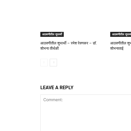
आठवणीतील शुभार्थी
आठवणीतील शुभार्थ
आठवणीतील शुभार्थी – रमेश रेवणकर – डॉ.
आठवणीतील शुभार
शोभना तीर्थळी
शोभनाताई
LEAVE A REPLY