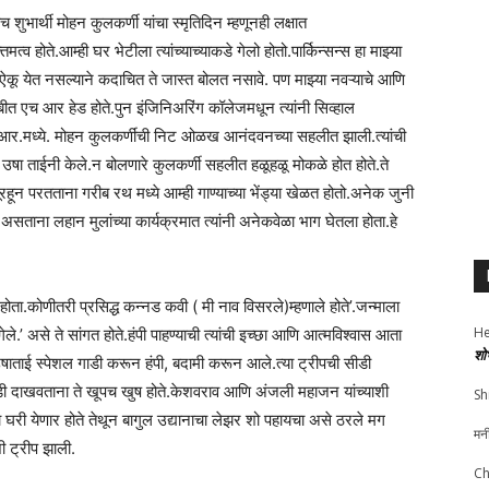
शुभार्थी मोहन कुलकर्णी यांचा स्मृतिदिन म्हणूनही लक्षात
मत्व होते.आम्ही घर भेटीला त्यांच्याच्याकडे गेलो होतो.पार्किन्सन्स हा माझ्या
ऐकू येत नसल्याने कदाचित ते जास्त बोलत नसावे. पण माझ्या नवऱ्याचे आणि
 केएसबीत एच आर हेड होते.पुन इंजिनिअरिंग कॉलेजमधून त्यांनी सिव्हाल
च आर.मध्ये. मोहन कुलकर्णींची निट ओळख आनंदवनच्या सहलीत झाली.त्यांची
ते उषा ताईनी केले.न बोलणारे कुलकर्णी सहलीत हळूहळू मोकळे होत होते.ते
ून परतताना गरीब रथ मध्ये आम्ही गाण्याच्या भेंड्या खेळत होतो.अनेक जुनी
सताना लहान मुलांच्या कार्यक्रमात त्यांनी अनेकवेळा भाग घेतला होता.हे
होता.कोणीतरी प्रसिद्ध कन्नड कवी ( मी नाव विसरले)म्हणाले होते’.जन्माला
He
.’ असे ते सांगत होते.हंपी पाहण्याची त्यांची इच्छा आणि आत्मविश्वास आता
शो
ताई स्पेशल गाडी करून हंपी, बदामी करून आले.त्या ट्रीपची सीडी
 सीडी दाखवताना ते खूपच खुष होते.केशवराव आणि अंजली महाजन यांच्याशी
Sh
ा घरी येणार होते तेथून बागुल उद्यानाचा लेझर शो पहायचा असे ठरले मग
मन
 ट्रीप झाली.
Ch