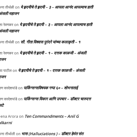
ये हृदयीचे ते हृदयी – ३ – आपला आनंद आपल्याच हाती
ना तीर्थळी
on
अंजली महाजन
ये हृदयीचे ते हृदयी – ३ – आपला आनंद आपल्याच हाती
ा रेवणकर
on
अंजली महाजन
सौ. गीता विश्वास पुरंदरे यांच्या कलाकृती – १
ना तीर्थळी
on
ये हृदयीचे ते हृदयी – १ – दत्तक काळजी – अंजली
ा रेवणकर
on
ाजन
ये हृदयीचे ते हृदयी – १ – दत्तक काळजी – अंजली
्या पाटील
on
ाजन
पार्किन्सन्सविषयक गप्पा ६० – शोभनाताई
ण सरदेशपांडे
on
पार्किन्सन्स विकार आणि उपचार – डॉक्टर चारुदत्त
ण सरदेशपांडे
on
टे
Ten Commandments – Anil G
ena Arora
on
lkarni
भास (Halluciations ) – डॉक्टर हेमंत संत
ना तीर्थाली
on