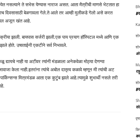
कू येत नसल्याने ते सभेस येण्यास नाराज असत. आता मैत्रीची माणसे भेटतात हा
Bh
याच दिवसासाठी बेळगावला गेले.ते आले तर आम्ही मुलीकडे गेलो असे करत
हृ
्हाल अजून खंत आहे.
Ka
शोभ
्रक्रीया झाली. बायपास सर्जरी झाली.एक पाय प्रयाग हॉस्पिटल मध्ये आणि एक
ाले होते. उषाताईनी एकटीने सर्व निभावले.
शोभ
अं
ू द्यायचे नाही या अटीवर त्यांनी मंडळाला अनेकवेळा मोठ्या देणग्या
Ma
ाजावाजा केला नाही.इतरांना त्यांचे अबोल दातृत्व कळावे म्हणून मी त्यांची अट
रा
र्किन्सन्स मित्रमंडळ आता एक कुटुंब झाले आहे.त्यामुळे शुभार्थी नसले तरी
शोभ
हे.
हृ
Sh
सं
वृष
किर
कश