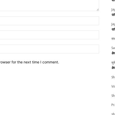
पा
Ja
पा
Name:*
Ja
पा
Email:*
संध
Website:
Sa
के
rowser for the next time I comment.
सु
के
Sh
Vi
Sh
Pr
sh