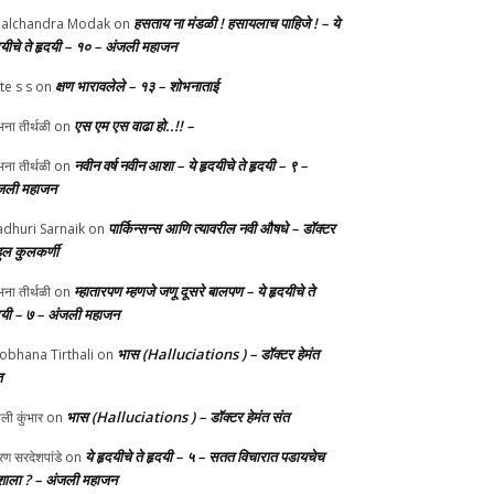
हसताय ना मंडळी‌ ! हसायलाच पाहिजे ! – ये
alchandra Modak
on
दयीचे ते हृदयी – १० – अंजली महाजन
क्षण भारावलेले – १३ – शोभनाताई
te s s
on
एस एम एस वाढा हो..!! –
ना तीर्थळी
on
नवीन वर्ष नवीन आशा – ये हृदयीचे ते हृदयी – ९ –
ना तीर्थळी
on
जली महाजन
पार्किन्सन्स आणि त्यावरील नवी औषधे – डॉक्टर
dhuri Sarnaik
on
हुल कुलकर्णी
म्हातारपण म्हणजे जणू दूसरे बालपण – ये हृदयीचे ते
ना तीर्थळी
on
दयी – ७ – अंजली महाजन
भास (Halluciations ) – डॉक्टर हेमंत
obhana Tirthali
on
त
भास (Halluciations ) – डॉक्टर हेमंत संत
ाली कुंभार
on
ये हृदयीचे ते हृदयी – ५ – सतत विचारात पडायचेच
ण सरदेशपांडे
on
ाला ? – अंजली महाजन