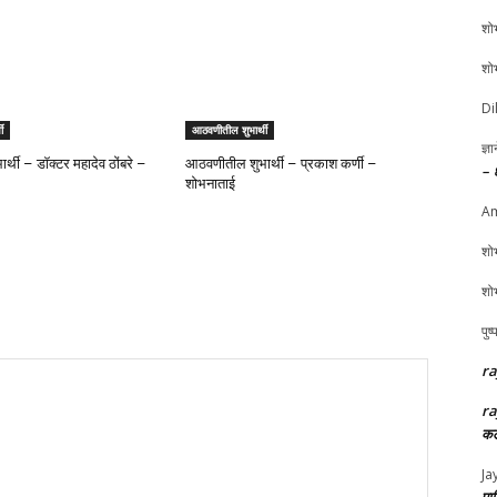
शोभ
शोभ
Di
ी
आठवणीतील शुभार्थी
ज्ञ
्थी – डॉक्टर महादेव ठोंबरे –
आठवणीतील शुभार्थी – प्रकाश कर्णी –
– 
शोभनाताई
Am
शोभ
शोभ
पुष
ra
ra
कल
Ja