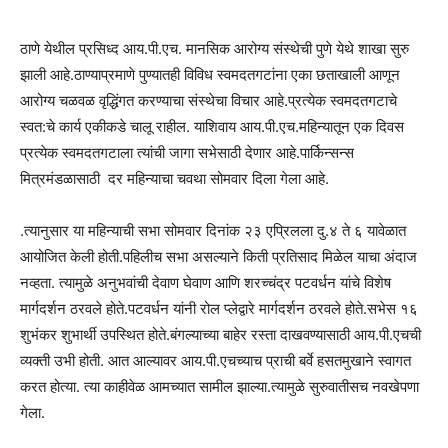
ठाणे येथील प्रसिध्द आय.पी.एच. मानसिक आरोग्य संस्थेची पुणे येथे शाखा सुरु
झाली आहे.ठाण्याप्रमाणे पुण्यातही विविध स्वमदतगटांना एका छताखाली आणून
आरोग्य चळवळ वृद्धिंगत करण्याचा संस्थेचा विचार आहे.प्रत्येक स्वमदतगटाचे
स्वत:चे कार्य एकीकडे चालू राहील. याशिवाय आय.पी.एच.महिन्यातून एक दिवस
प्रत्येक स्वमदतगटाला त्यांची जागा सभेसाठी देणार आहे.पार्किन्सन्स
मित्रमंडळासाठी दर महिन्याचा चवथा सोमवार दिला गेला आहे.
.त्यानुसार या महिन्याची सभा सोमवार दिनांक २३ एप्रिलला दु.४ ते ६ यावेळात
आयोजित केली होती.पहिलीच सभा असल्याने किती प्रतिसाद मिळेल याचा अंदाज
नव्हता. त्यामुळे अनुभवांची देवाण घेवाण आणि शरच्चंद्र पटवर्धन यांचे विशेष
मार्गदर्शन ठरवले होते.पटवर्धन यांनी रोल प्लेद्वारे मार्गदर्शन ठरवले होते.सभेस १६
शुभंकर शुभार्थी उपस्थित होते.बंगल्याच्या बाहेर रस्ता दाखवण्यासाठी आय.पी.एचची
व्यक्ती उभी होती. आत आल्यावर आय.पी.एचच्याच प्राची बर्वे हसतमुखाने स्वागत
करत होत्या. त्या काहीवेळ आमच्यात सामील झाल्या.त्यामुळे सुरुवातीसच नवखेपणा
गेला.