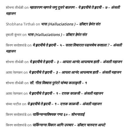
म्हातारपण म्हणजे जणू दूसरे बालपण – ये हृदयीचे ते हृदयी – ७ – अंजली
शोभना तीर्थळी
on
महाजन
भास (Halluciations ) – डॉक्टर हेमंत संत
Shobhana Tirthali
on
भास (Halluciations ) – डॉक्टर हेमंत संत
वृषाली कुंभार
on
ये हृदयीचे ते हृदयी – ५ – सतत विचारात पडायचेच कशाला ? – अंजली
किरण सरदेशपांडे
on
महाजन
ये हृदयीचे ते हृदयी – ३ – आपला आनंद आपल्याच हाती – अंजली महाजन
शोभना तीर्थळी
on
ये हृदयीचे ते हृदयी – ३ – आपला आनंद आपल्याच हाती – अंजली महाजन
आशा रेवणकर
on
सौ. गीता विश्वास पुरंदरे यांच्या कलाकृती – १
शोभना तीर्थळी
on
ये हृदयीचे ते हृदयी – १ – दत्तक काळजी – अंजली महाजन
आशा रेवणकर
on
ये हृदयीचे ते हृदयी – १ – दत्तक काळजी – अंजली महाजन
संध्या पाटील
on
पार्किन्सन्सविषयक गप्पा ६० – शोभनाताई
किरण सरदेशपांडे
on
पार्किन्सन्स विकार आणि उपचार – डॉक्टर चारुदत्त आपटे
किरण सरदेशपांडे
on