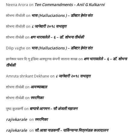
Ten Commandments – Anil G Kulkarni
Neena Arora
on
भास (Halluciations ) – डॉक्टर हेमंत संत
शोभना तीर्थाली
on
८ जानेवारी २०१८ सभावृत्त
शोभना तीर्थाली
on
क्षण भारावलेले – ६ – डॉ. शोभना तीर्थळी
शोभना तीर्थळी
on
भास (Halluciations ) – डॉक्टर हेमंत संत
Dilip vaghe
on
क्षण भारावलेले – ६ – डॉ. शोभना
ज्ञानेश्वर पवार दि नु इंडिया आश्यूरन्स कंपनी सातारा शाखा
on
तीर्थळी
८ जानेवारी २०१८ सभावृत्त
Amruta shrikant Dekhane
on
आमच्याबद्दल
शोभना तीर्थळी
on
स्मरणिका
शोभना तीर्थळी
on
बाप्पाचे आगमन – सौ अंजली महाजन
पुष्पा कुलकर्णी
on
rajivkarale
स्मरणिका
on
rajivkarale
सौ.आशा नाडकर्णी – पार्किन्सन्स मित्रमंडळ कलादालन
on