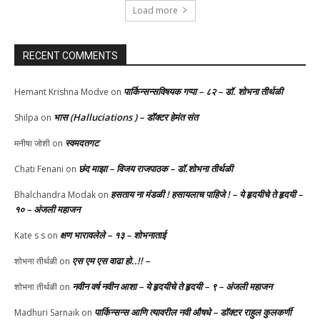
Load more
RECENT COMMENTS
पार्किन्सन्सविषयक गप्पा – ८२ – डॉ. शोभना तीर्थळी
Hemant Krishna Modve
on
भास (Halluciations ) – डॉक्टर हेमंत संत
Shilpa
on
स्वमदतगट
मनीषा जोशी
on
छंद माझा – विजय राजपाठक – डॉ.शोभना तीर्थळी
Chati Fenani
on
हसताय ना मंडळी‌ ! हसायलाच पाहिजे ! – ये हृदयीचे ते हृदयी –
Bhalchandra Modak
on
१० – अंजली महाजन
क्षण भारावलेले – १३ – शोभनाताई
Kate s s
on
एस एम एस वाढा हो..!! –
शोभना तीर्थळी
on
नवीन वर्ष नवीन आशा – ये हृदयीचे ते हृदयी – ९ – अंजली महाजन
शोभना तीर्थळी
on
पार्किन्सन्स आणि त्यावरील नवी औषधे – डॉक्टर राहुल कुलकर्णी
Madhuri Sarnaik
on