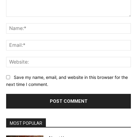
Comment:
Na
Ema
Web
Save my name, email, and website in this browser for the
next time I comment.
MOST POPULAR