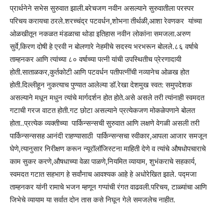
प्रार्थनेने सभेस सुरुवात झाली.बरेचजण नवीन असल्याने सुरुवातीला परस्पर
परिचय करायचा ठरले.शरच्चंद्र पटवर्धन,शोभना तीर्थळी,आशा रेवणकर यांच्या
ओळखीतून नकळत मंडळाचा थोडा इतिहास नवीन लोकांना समजला.अरुण
सुर्वे,किरण दोषी हे एरवी न बोलणारे नेहमीचे सदस्य भरभरून बोलले.८६ वर्षाचे
ताम्हनकर आणि त्यांच्या ८० वर्षाच्या पत्नी यांची उपस्थितीच प्रेरणादायी
होती.साताळकर,कुर्तकोटी आणि पटवर्धन पतीपत्नींची नव्यानेच ओळख होत
होती.दिल्लीहून नुकत्याच पुण्यात आलेल्या डॉ.रेखा देशमुख स्वत: समुपदेशक
असल्याने मधून मधुन त्यांचे मार्गदर्शन होत होते.असे असले तरी त्यांनाही स्वमदत
गटाची गरज वाटत होती.गट छोटा असल्याने प्रत्येकजण मोकळेपणाने बोलत
होता..प्रत्येक व्यक्तीच्या पार्किन्सन्सची सुरुवात आणि लक्षणे वेगळी असली तरी
पार्किन्सन्ससह आनंदी राहण्यासाठी पार्किन्सन्सचा स्वीकार,आपला आजार समजून
घेणे,त्यानुसार निरीक्षण करून न्यूरॉलॉजिस्टना माहिती देणे व त्यांचे औषधोपचाराचे
काम सुकर करणे,औषधाच्या वेळा पाळणे,नियमित व्यायाम, शुभंकराचे सहकार्य,
स्वमदत गटात सहभाग हे सर्वांनाच आवश्यक आहे हे अधोरेखित झाले. पद्मजा
ताम्हनकर यांनी रामाचे भजन म्हणून गप्पांची रंगत वाढवली.परिचय, टाळ्यांचा आणि
जिभेचे व्यायाम या सर्वात दोन तास कसे निघून गेले समजलेच नाहीत.