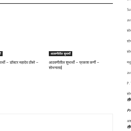
Su
av
शोभ
शोभ
शोभ
ी
आठवणीतील शुभार्थी
मध
्थी – डॉक्टर महादेव ठोंबरे –
आठवणीतील शुभार्थी – प्रकाश कर्णी –
शोभनाताई
av
P.
शोभ
तीर
P
अश
तीर