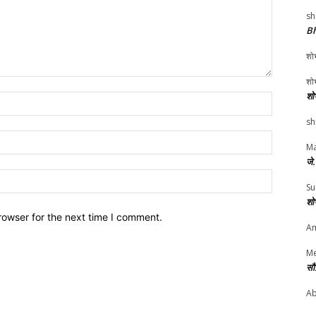
sh
Bh
शोभ
शोभ
शो
Name:*
sh
Email:*
Ma
जे
Website:
Su
शो
rowser for the next time I comment.
Am
Me
सौ
Ab