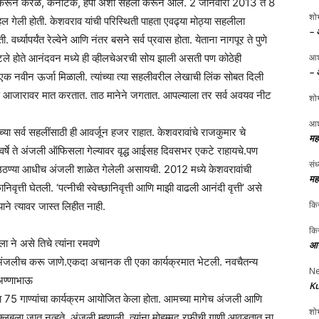
ी करून केरळ, कर्नाटक, हंपी अशा सहली करून आले. 2 जानेवारी 2013 ते 8
शोभ
ेली होती. केशवराव यांची परिस्थिती पाहता एवढ्या मोठ्या सहलीला
– 
वर्ध्यापर्यंत रेल्वेने आणि नंतर बसने सर्व प्रवास होता. येताना नागपूर ते पुणे
 वाटले होते आनंदवन मध्ये ही व्हीलचेअरची सोय झाली असती पण कोठेही
आश
– 
ना एक नवीन ऊर्जा मिळाली. त्यांच्या त्या सहलीवरील लेखाची लिंक सोबत दिली
णे आजारावर मात करतात. ताठ मानेने जगतात. आपल्याला तर सर्व अवयव नीट
शोभ
आश
्या सर्व सहलींसाठी ही आवर्जून हजर राहात. केशवरावांचे राजकुमार चे
मह
हा वर्षे ते अंजली ऑफिसला गेल्यावर वृद्ध आईसह दिवसभर एकटे राहायचे.पण
संध
े उठण्या आधीच अंजली शाळेत गेलेली असायची. 2012 मध्ये केशवरावांची
मह
िवृत्ती घेतली. ‘पत्नीची स्वेच्छानिवृत्ती आणि माझी वाढली आनंदी वृत्ती’ असे
किर
ल्याने त्यावर जास्त लिहीत नाही.
किर
ने असे तिचे त्यांना रमवणे
आप
ेणे अंजलीच करू जाणे.एकदा अचानक ती एका कार्यक्रमात भेटली. नवचैतन्य
Ne
 अण्णाभाऊ
Ku
्या 75 गाण्यांचा कार्यक्रम आयोजित केला होता. आमच्या मागेच अंजली आणि
शोभ
यक्लबला जात नव्हते. अंजली म्हणाली, त्यांना मोहम्मद रफीची गाणी आवडतात ना