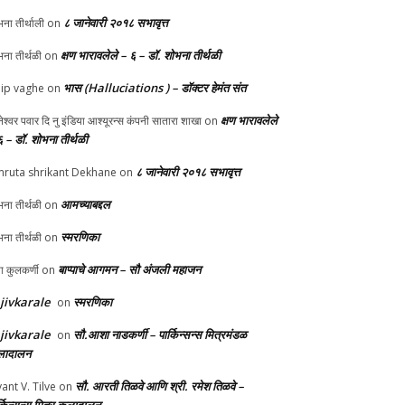
८ जानेवारी २०१८ सभावृत्त
ना तीर्थाली
on
क्षण भारावलेले – ६ – डॉ. शोभना तीर्थळी
ना तीर्थळी
on
भास (Halluciations ) – डॉक्टर हेमंत संत
lip vaghe
on
क्षण भारावलेले
ानेश्वर पवार दि नु इंडिया आश्यूरन्स कंपनी सातारा शाखा
on
६ – डॉ. शोभना तीर्थळी
८ जानेवारी २०१८ सभावृत्त
ruta shrikant Dekhane
on
आमच्याबद्दल
ना तीर्थळी
on
स्मरणिका
ना तीर्थळी
on
बाप्पाचे आगमन – सौ अंजली महाजन
्पा कुलकर्णी
on
jivkarale
स्मरणिका
on
jivkarale
सौ.आशा नाडकर्णी – पार्किन्सन्स मित्रमंडळ
on
ादालन
सौ. आरती तिळवे आणि श्री. रमेश तिळवे –
yant V. Tilve
on