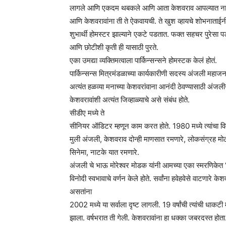
लागले आणि एकदम थबकले आणि आता केशवराव आपल्यात नाही 
आणि केशवरावांना ती ते ऐकवायची. ते खुश व्हायचे शोभनाताई
शुभार्थी होमस्टर झाल्याने एकटे पडतात. फक्त सहचर पुरेसा
आणि छोटीशी कृती ही यासाठी पुरते.
एका उमद्या व्यक्तिमत्वाला पार्किन्सन्सने होमस्टक केलं होतं.
पार्किन्सन्स मित्रमंडळाच्या कार्यकारीणी सदस्य अंजली महा
अत्यंत हळव्या मनाच्या केशवरांवाना आनंदी ठेवण्यासाठी अंजल
केशवरावांशी अत्यंत जिव्हाळ्याचे असे संबंध होते.
सीडीए मध्ये ते
सीनियर ऑडिटर म्हणून काम करत होते. 1980 मध्ये त्यांचा वि
मुली अंजली, केशवराव दोन्ही माणसात रमणारे, लोकसंग्रह मोठ
सिनेमा, नाटके यात रमणारे.
अंजली चे भाऊ मोरेश्वर मोडक यांनी आमच्या एका स्मरणिकेत ‘एक
विनोदी स्वभावाचे वर्णन केले होते. सर्वांना हवेहवेसे वाटणारे 
असतांना
2002 मध्ये या सर्वाला दृष्ट लागली. 19 वर्षांची त्यांची धाक
झाला. वर्षभरात ती गेली. केशवरावांना हा धक्का जबरदस्त होता