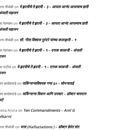
ये हृदयीचे ते हृदयी – ३ – आपला आनंद आपल्याच हाती
ना तीर्थळी
on
अंजली महाजन
ये हृदयीचे ते हृदयी – ३ – आपला आनंद आपल्याच हाती
ा रेवणकर
on
अंजली महाजन
सौ. गीता विश्वास पुरंदरे यांच्या कलाकृती – १
ना तीर्थळी
on
ये हृदयीचे ते हृदयी – १ – दत्तक काळजी – अंजली
ा रेवणकर
on
ाजन
ये हृदयीचे ते हृदयी – १ – दत्तक काळजी – अंजली
्या पाटील
on
ाजन
पार्किन्सन्सविषयक गप्पा ६० – शोभनाताई
ण सरदेशपांडे
on
पार्किन्सन्स विकार आणि उपचार – डॉक्टर चारुदत्त
ण सरदेशपांडे
on
टे
Ten Commandments – Anil G
ena Arora
on
lkarni
भास (Halluciations ) – डॉक्टर हेमंत संत
ना तीर्थाली
on