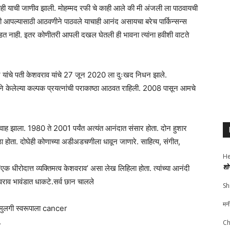
याची जाणीव झाली. मोहम्मद रफी चे काही आले की मी अंजली ला पाठवायची
नी आपल्यासाठी आठवणीने पाठवले याचाही आनंद असायचा बरेच पार्किन्सन्स
 पडत नाही. इतर कोणीतरी आपली दखल घेतली ही भावना त्यांना हवीशी वाटते
जन यांचे पती केशवराव यांचे 27 जून 2020 ला दुःखद निधन झाले.
ीने केलेल्या कल्पक प्रयत्नांची पराकाष्ठा आठवत राहिली. 2008 पासून आमचे
वाह झाला. 1980 ते 2001 पर्यंत अत्यंत आनंदात संसार होता. दोन हुशार
ा होता. दोघेही कोणाच्या अडीअडचणीला धावून जाणारे. साहित्य, संगीत,
He
शो
 धीरोदात्त व्यक्तिमत्व केशवराव’ असा लेख लिहिला होता. त्यांच्या आनंदी
केशवराव भावंडात धाकटे.सर्व छान चालले
Sh
मन
टी मुलगी स्वरूपाला cancer
.
Ch