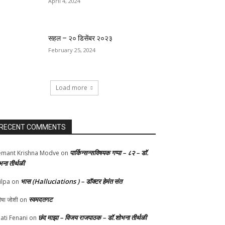
April 4, 2024
सहल – २० डिसेंबर २०२३
February 25, 2024
Load more
RECENT COMMENTS
पार्किन्सन्सविषयक गप्पा – ८२ – डॉ.
mant Krishna Modve
on
भना तीर्थळी
भास (Halluciations ) – डॉक्टर हेमंत संत
ilpa
on
स्वमदतगट
ीषा जोशी
on
छंद माझा – विजय राजपाठक – डॉ.शोभना तीर्थळी
ati Fenani
on