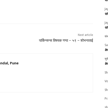
पा
Ja
पा
Ja
पा
Next article
संध
पार्किन्सन्स विषयक गप्पा – ५९ – शोभनाताई
Sa
के
सु
ndal, Pune
के
Sh
Vi
Sh
Pr
sh