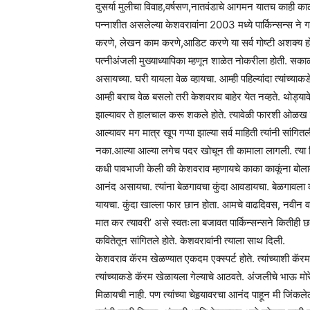
दुसर्या मुलीचा विवाह,वर्षसण,नातवंडाचे आगमन यातच काही काळ
पन्नाशीत असलेल्या केशवरावांना 2003 मध्ये पार्किन्सन्स ने 
करणे, लेखन काम करणे,आडिट करणे या सर्व गोष्टी अशक्य होऊ ल
पत्नीअंजली मुख्याध्यापिका म्हणून शाळेत नोकरीला होती. सका
असायच्या. घरी यायला वेळ व्हायचा. आम्ही पहिल्यांदा त्यांच्याकड
आम्ही बराच वेळ बसलो तरी केशवराव बाहेर येत नव्हते. थोड्याव
झाल्यावर ते हालचाल करू शकले होते. त्यावेळी फारशी ओळख नसल्
आल्यावर मग मात्र खूप गप्पा झाल्या सर्व माहिती त्यांनी सा
नका.आल्या आल्या लगेच पदर खोचून ती कामाला लागली. त्या दि
कधी पावभाजी केली की केशवराव म्हणायचे काका काकूंना बोलाव आ
आनंद असायचा. त्यांना बेळगावचा कुंदा आवडायचा. बेळगावला कधी
यायचा. कुंदा खाल्ला फार छान होता. आमचे वाढदिवस, नवीन वर्
मात कर त्यावरी’ असे स्वतःला बजावत पार्किन्सन्सने कितीही 
कवितेतून सांगितले होते. केशवरावांनी त्याला साथ दिली.
केशवराव कॅरम खेळण्यात एकदम एक्स्पर्ट होते. त्यांच्याशी
त्यांच्याकडे कॅरम खेळायला गेल्याचे आठवते. अंजलीचे भाऊ मो
मिळायची नाही. पण त्यांच्या चेहर्‍यावरचा आनंद पाहून मी जि