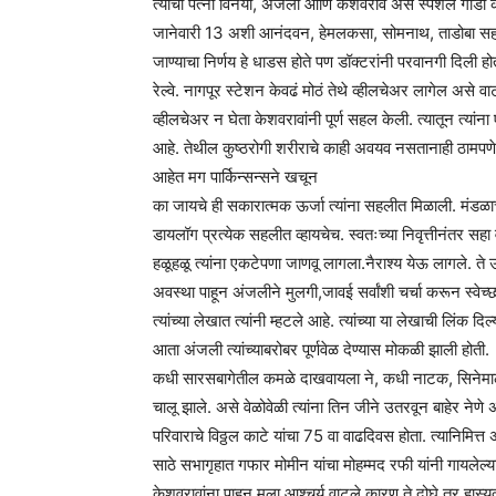
त्यांची पत्नी विनया, अंजली आणि केशवराव असे स्पेशल गाड
जानेवारी 13 अशी आनंदवन, हेमलकसा, सोमनाथ, ताडोबा सहल ग
जाण्याचा निर्णय हे धाडस होते पण डॉक्टरांनी परवानगी दिली होती. 
रेल्वे. नागपूर स्टेशन केवढं मोठं तेथे व्हीलचेअर लागेल असे
व्हीलचेअर न घेता केशवरावांनी पूर्ण सहल केली. त्यातून त्यां
आहे. तेथील कुष्ठरोगी शरीराचे काही अवयव नसतानाही ठामप
आहेत मग पार्किन्सन्सने खचून
का जायचे ही सकारात्मक ऊर्जा त्यांना सहलीत मिळाली. मंडळाच
डायलॉग प्रत्येक सहलीत व्हायचेच. स्वतःच्या निवृत्तीनंतर स
हळूहळू त्यांना एकटेपणा जाणवू लागला.नैराश्य येऊ लागले. त
अवस्था पाहून अंजलीने मुलगी,जावई सर्वांशी चर्चा करून स्वेच्छान
त्यांच्या लेखात त्यांनी म्हटले आहे. त्यांच्या या लेखाची लिंक दि
आता अंजली त्यांच्याबरोबर पूर्णवेळ देण्यास मोकळी झाली होती.
कधी सारसबागेतील कमळे दाखवायला ने, कधी नाटक, सिनेमाला 
चालू झाले. असे वेळोवेळी त्यांना तिन जीने उतरवून बाहेर न
परिवाराचे विठ्ठल काटे यांचा 75 वा वाढदिवस होता. त्यानिमित्त
साठे सभागृहात गफार मोमीन यांचा मोहम्मद रफी यांनी गायलेल
केशवरावांना पाहून मला आश्चर्य वाटले कारण ते दोघे तर हास्