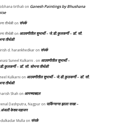
Ganesh Paintings by Bhushana
obhana tirthali
on
ise
संपर्क
ना तीर्थळी
on
आठवणीतील शुभार्थी – जे.डी.कुलकर्णी – डॉ. सौ.
ना तीर्थळी
on
भना तीर्थळी
संपर्क
irish d. harankhedkar
on
आठवणीतील शुभार्थी –
nasi Suneel Kulkarni .
on
.डी.कुलकर्णी – डॉ. सौ. शोभना तीर्थळी
आठवणीतील शुभार्थी – जे.डी.कुलकर्णी – डॉ. सौ.
neel Kulkarni
on
भना तीर्थळी
आमच्याबद्दल
arish Shah
on
पार्किन्सन्स झाला सखा –
enal Dashputra, Nagpur
on
.अंजली केशव महाजन
संपर्क
dulkadar Mulla
on