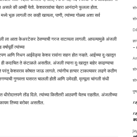
 असले की आम्ही येतो. केशवरावांचा चेहरा आनंदाने फुलला होता.
शोभ
ी मध्ये भूक लागली तर काही खायला, पाणी, त्यांच्या गोळ्या अशा सर्व
शोभ
Di
 अंजली ला आता केअरटेकर ठेवण्याची गरज वाटायला लागली. आपल्यामुळे अंजली
ज्ञ
ापूर्वी त्यांच्या
– 
आजारपण आणि निधन आईवेड्या केशव रावांना सहन होत नव्हते. आईच्या दुःखातून
Am
ने ही कदाचित ते कंटाळले असतील. अंजली त्याना दुःखातून बाहेर काढण्याचा
शोभ
 परंतु केशवराव कोषात जाऊ लागले. त्यांनीच हत्यार टाकल्यावर लढणे कठीण
ा जगण्याची गुणवत्ता घसरत चालली होती आणि उमेदही. मृत्यूला चांगली संधी
शोभ
पुष
 धीरोदात्तपणे तोंड दिले. त्यांच्या कितीतरी आठवणी येतच राहतील. अंजलीच्या
ra
 कायम तिच्या बरोबर असतील.
ra
कल
Ja