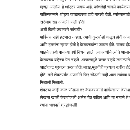
म्हणून आलोय. हे थीएटर जवळ आहे. कोणतेही चांगले कार्यक्रम
पार्किन्सन्सने थोड्या काळाकरता दडी मारली होती. त्यांच्यासाठ
सरंजामासह अंजली आली होती.
अशी किती उदाहरणे सांगावी?
पार्किन्सन्सही हटणारा नव्हता. त्याची कुरघोडी चालूच होती
आणि इतरांना त्रास होतो हे केशवरावांना जाचत होते. यातच दीड वर्ष
आईचे एकशे पाचाव्या वर्षी निधन झाले. त्या आधीचे त्यांचे 
केशवराव बाहेरच येत नव्हते. आजारामुळे घरात राहावे लागल्या
आटोकाट प्रयत्न करत होती.जावई,मुलगीही प्रयत्न करीत होते
होते. तरी शेवटपर्यंत अंजलीने जिद्द सोडली नाही आता त्यांच्य
मिळाली मिळाली.
शेवटचा काही काळ सोडला तर केशवरावांनी पार्किन्सन्स विरोधात
लेखना खाली केशवांजली असेच येत राहिल आणि या नावाने ते
त्यांना भावपूर्ण श्रद्धांजली!