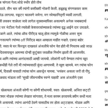
 चांगला गेला.थोडे स्थीर होते तोच
Bh
गाठले. तीन चार वर्षे त्यांनी कशीबशी नोकरी केली. हळूहळू संगणकावर काम
हृ
ागल्या. स्कूटर चालवणे जमेना. मग स्वेच्छानिवृत्ती घ्यावी लागली.
Ka
ळी लवकर शाळेला जावे लागेल मुख्याध्यापिका असल्याने अनेक जबाबदार्या
े घर भेटीला गेलो त्यावेळी केशवरावांच्याकडे त्यांच्या वृद्ध आईने दार उघडले.
शोभ
ेळाने आले. त्यांचा ऑफ पीरीएड चालू होता त्यामुळे गोळीचा असर सुरू
शोभ
याने त्यांच्या off पिरीएड बद्दल आम्हाला माहीत नव्हते. एकदा बाहेर
अं
ंगितली. स्वतःचे घर फिरवून दाखवलं अंजलीचे फोन येत होते मी निघतच आहे जाऊ
Ma
वसापासून आमच्या दोन्ही कुटुंबात जवळीक निर्माण झाली ती आजपर्यंत.
रा
णि त्यांच्या आनंदासाठी आम्ही जायचो. लोकांनी घरी येण्यात त्यांना खूप
शोभ
ही गेले तरी मी त्यांच्यासाठी कुंदा आणायची. ते खुश व्हायचे. मग त्यांचा फोन
हृ
ष, दिवाळी यासाठी त्यांचा फोन आवर्जून यायचा. ‘भयंकर असला जरी तो रीपु.
छळवाद मांडला तरी ‘सुखी जीवनाचीच स्वप्ने पाहावी’ अस अंजलीने एका
Sh
सं
 कॅरम खेळायला अंजली कोणी ना कोणी शोधायची. स्वतः खेळायची. अजित कट्टी
वृष
रेश्वर मोडक त्यांच्या लेखात सांगतात, ते मला कायम हरवायचे.क्वीन कधी मला
किर
ंकलेले असायचो. त्यांना आनंदी ठेवणे यासाठीच तर होता अट्टाहास. मोडक आणि
कश