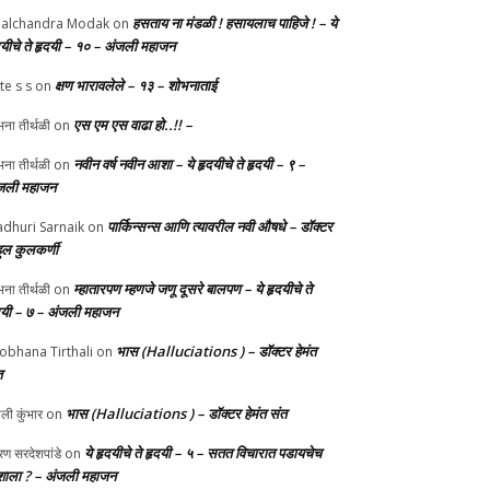
हसताय ना मंडळी‌ ! हसायलाच पाहिजे ! – ये
alchandra Modak
on
दयीचे ते हृदयी – १० – अंजली महाजन
क्षण भारावलेले – १३ – शोभनाताई
te s s
on
एस एम एस वाढा हो..!! –
ना तीर्थळी
on
नवीन वर्ष नवीन आशा – ये हृदयीचे ते हृदयी – ९ –
ना तीर्थळी
on
जली महाजन
पार्किन्सन्स आणि त्यावरील नवी औषधे – डॉक्टर
dhuri Sarnaik
on
हुल कुलकर्णी
म्हातारपण म्हणजे जणू दूसरे बालपण – ये हृदयीचे ते
ना तीर्थळी
on
दयी – ७ – अंजली महाजन
भास (Halluciations ) – डॉक्टर हेमंत
obhana Tirthali
on
त
भास (Halluciations ) – डॉक्टर हेमंत संत
ाली कुंभार
on
ये हृदयीचे ते हृदयी – ५ – सतत विचारात पडायचेच
ण सरदेशपांडे
on
ाला ? – अंजली महाजन