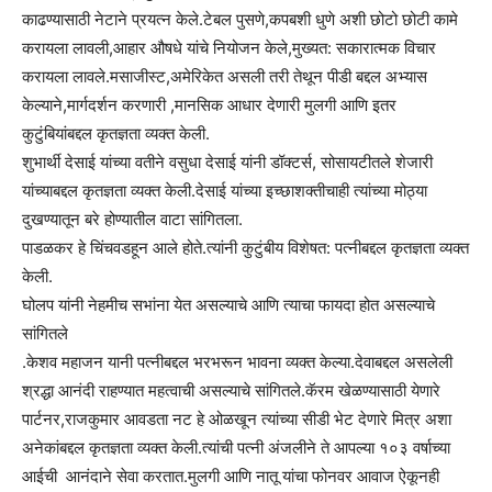
काढण्यासाठी नेटाने प्रयत्न केले.टेबल पुसणे,कपबशी धुणे अशी छोटो छोटी कामे
करायला लावली,आहार औषधे यांचे नियोजन केले,मुख्यत: सकारात्मक विचार
करायला लावले.मसाजीस्ट,अमेरिकेत असली तरी तेथून पीडी बद्दल अभ्यास
केल्याने,मार्गदर्शन करणारी ,मानसिक आधार देणारी मुलगी आणि इतर
कुटुंबियांबद्दल कृतज्ञता व्यक्त केली.
शुभार्थी देसाई यांच्या वतीने वसुधा देसाई यांनी डॉक्टर्स, सोसायटीतले शेजारी
यांच्याबद्दल कृतज्ञता व्यक्त केली.देसाई यांच्या इच्छाशक्तीचाही त्यांच्या मोठ्या
दुखण्यातून बरे होण्यातील वाटा सांगितला.
पाडळकर हे चिंचवडहून आले होते.त्यांनी कुटुंबीय विशेषत: पत्नीबद्दल कृतज्ञता व्यक्त
केली.
घोलप यांनी नेहमीच सभांना येत असल्याचे आणि त्याचा फायदा होत असल्याचे
सांगितले
.केशव महाजन यानी पत्नीबद्दल भरभरून भावना व्यक्त केल्या.देवाबद्दल असलेली
श्रद्धा आनंदी राहण्यात महत्वाची असल्याचे सांगितले.कॅरम खेळण्यासाठी येणारे
पार्टनर,राजकुमार आवडता नट हे ओळखून त्यांच्या सीडी भेट देणारे मित्र अशा
अनेकांबद्दल कृतज्ञता व्यक्त केली.त्यांची पत्नी अंजलीने ते आपल्या १०३ वर्षाच्या
आईची आनंदाने सेवा करतात.मुलगी आणि नातू यांचा फोनवर आवाज ऐकूनही