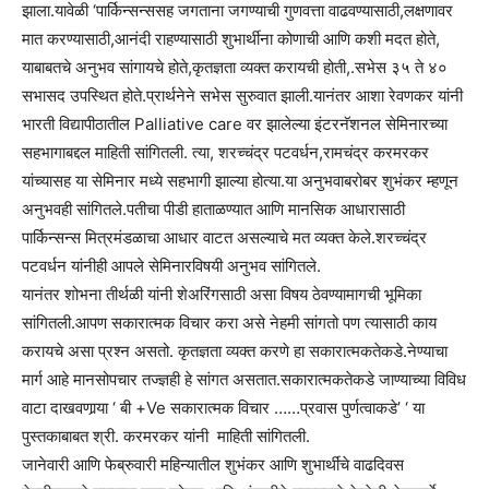
झाला.यावेळी ‘पार्किन्सन्ससह जगताना जगण्याची गुणवत्ता वाढवण्यासाठी,लक्षणावर
मात करण्यासाठी,आनंदी राहण्यासाठी शुभार्थीना कोणाची आणि कशी मदत होते,
याबाबतचे अनुभव सांगायचे होते,कृतज्ञता व्यक्त करायची होती,.सभेस ३५ ते ४०
सभासद उपस्थित होते.प्रार्थनेने सभेस सुरुवात झाली.यानंतर आशा रेवणकर यांनी
भारती विद्यापीठातील Palliative care वर झालेल्या इंटरनॅशनल सेमिनारच्या
सहभागाबद्दल माहिती सांगितली. त्या, शरच्चंद्र पटवर्धन,रामचंद्र करमरकर
यांच्यासह या सेमिनार मध्ये सहभागी झाल्या होत्या.या अनुभवाबरोबर शुभंकर म्हणून
अनुभवही सांगितले.पतीचा पीडी हाताळण्यात आणि मानसिक आधारासाठी
पार्किन्सन्स मित्रमंडळाचा आधार वाटत असल्याचे मत व्यक्त केले.शरच्चंद्र
पटवर्धन यांनीही आपले सेमिनारविषयी अनुभव सांगितले.
यानंतर शोभना तीर्थळी यांनी शेअरिंगसाठी असा विषय ठेवण्यामागची भूमिका
सांगितली.आपण सकारात्मक विचार करा असे नेहमी सांगतो पण त्यासाठी काय
करायचे असा प्रश्न असतो. कृतज्ञता व्यक्त करणे हा सकारात्मकतेकडे.नेण्याचा
मार्ग आहे मानसोपचार तज्ज्ञही हे सांगत असतात.सकारात्मकतेकडे जाण्याच्या विविध
वाटा दाखवणार्‍या ‘ बी +Ve सकारात्मक विचार ……प्रवास पुर्णत्वाकडे’ ‘ या
पुस्तकाबाबत श्री. करमरकर यांनी माहिती सांगितली.
जानेवारी आणि फेब्रुवारी महिन्यातील शुभंकर आणि शुभार्थींचे वाढदिवस