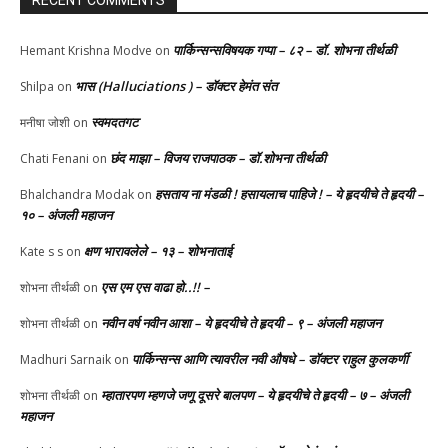
RECENT COMMENTS
पार्किन्सन्सविषयक गप्पा – ८२ – डॉ. शोभना तीर्थळी
Hemant Krishna Modve
on
भास (Halluciations ) – डॉक्टर हेमंत संत
Shilpa
on
स्वमदतगट
मनीषा जोशी
on
छंद माझा – विजय राजपाठक – डॉ.शोभना तीर्थळी
Chati Fenani
on
हसताय ना मंडळी‌ ! हसायलाच पाहिजे ! – ये हृदयीचे ते हृदयी –
Bhalchandra Modak
on
१० – अंजली महाजन
क्षण भारावलेले – १३ – शोभनाताई
Kate s s
on
एस एम एस वाढा हो..!! –
शोभना तीर्थळी
on
नवीन वर्ष नवीन आशा – ये हृदयीचे ते हृदयी – ९ – अंजली महाजन
शोभना तीर्थळी
on
पार्किन्सन्स आणि त्यावरील नवी औषधे – डॉक्टर राहुल कुलकर्णी
Madhuri Sarnaik
on
म्हातारपण म्हणजे जणू दूसरे बालपण – ये हृदयीचे ते हृदयी – ७ – अंजली
शोभना तीर्थळी
on
महाजन