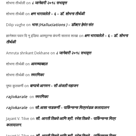
८ जानेवारी २०१८ सभावृत्त
शोभना तीर्थाली
on
क्षण भारावलेले – ६ – डॉ. शोभना तीर्थळी
शोभना तीर्थळी
on
भास (Halluciations ) – डॉक्टर हेमंत संत
Dilip vaghe
on
क्षण भारावलेले – ६ – डॉ. शोभना
ज्ञानेश्वर पवार दि नु इंडिया आश्यूरन्स कंपनी सातारा शाखा
on
तीर्थळी
८ जानेवारी २०१८ सभावृत्त
Amruta shrikant Dekhane
on
आमच्याबद्दल
शोभना तीर्थळी
on
स्मरणिका
शोभना तीर्थळी
on
बाप्पाचे आगमन – सौ अंजली महाजन
पुष्पा कुलकर्णी
on
rajivkarale
स्मरणिका
on
rajivkarale
सौ.आशा नाडकर्णी – पार्किन्सन्स मित्रमंडळ कलादालन
on
सौ. आरती तिळवे आणि श्री. रमेश तिळवे – पार्किन्सन्स मित्र
Jayant V. Tilve
on
कलादालन.
सौ. आरती तिळवे आणि श्री. रमेश तिळवे – पार्किन्सन्स मित्र
Jayant V. Tilve
on