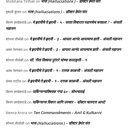
भास (Halluciations ) – डॉक्टर हेमंत संत
Shobhana Tirthali
on
भास (Halluciations ) – डॉक्टर हेमंत संत
वृषाली कुंभार
on
ये हृदयीचे ते हृदयी – ५ – सतत विचारात पडायचेच कशाला ? – अंजली
किरण सरदेशपांडे
on
महाजन
ये हृदयीचे ते हृदयी – ३ – आपला आनंद आपल्याच हाती – अंजली महाजन
शोभना तीर्थळी
on
ये हृदयीचे ते हृदयी – ३ – आपला आनंद आपल्याच हाती – अंजली महाजन
आशा रेवणकर
on
सौ. गीता विश्वास पुरंदरे यांच्या कलाकृती – १
शोभना तीर्थळी
on
ये हृदयीचे ते हृदयी – १ – दत्तक काळजी – अंजली महाजन
आशा रेवणकर
on
ये हृदयीचे ते हृदयी – १ – दत्तक काळजी – अंजली महाजन
संध्या पाटील
on
पार्किन्सन्सविषयक गप्पा ६० – शोभनाताई
किरण सरदेशपांडे
on
पार्किन्सन्स विकार आणि उपचार – डॉक्टर चारुदत्त आपटे
किरण सरदेशपांडे
on
Ten Commandments – Anil G Kulkarni
Neena Arora
on
भास (Halluciations ) – डॉक्टर हेमंत संत
शोभना तीर्थाली
on