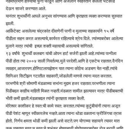
नेहमीप्रमाणे हास्याचा फुगा फोडून आणि अंजलीने स्वहस्ताने केलेली भेटकार्डे
देऊन साजरे करण्यात आले.
यानंतर शुभार्थींनी आपले अनुभव सांगण्यास आणि कृतज्ञता व्यक्त करण्यास सुरुवात
झाली.
आर्किटेक्ट असलेल्या चंद्रकांत दीवाणेनी पत्नी व मुलाच्या सहकार्याने १५ वर्षे
पीडीला सहन करत असल्याचे,कार्यरत राहिल्याचे श्रेय दिले. त्यांच्याबरोबर आलेल्या
मुलाने मात्र त्यांची इच्छा शक्ती महत्वाची असल्याचे सांगितले.
९३ वर्षांचे शुभार्थी कलबाग यांची ओपन हार्ट सर्जरी झाली आहे.त्यांच्या पत्नीला
पीडी होता त्या २००४ साली निवर्तल्या.मुले परदेशी.आणि हे एकटेच राहतात.दैनंदिन
व्यवहार,आजारपण.होस्पिटलायझेशन यात त्याना कोठेच अडचण येत नाही.त्यांचे
सिनिअर सिटीझन गटातील सहकारी,जोडलेली माणसे त्याना मदत करतात.
परभणीचे श्री सोमाणी मंडळाच्या सभांना मुद्दाम हजर राहतात.परभणीला त्याना
पिडीबद्दल काहीच माहिती मिळत नव्हती.मंडळात सामील झाल्यावर मात्र पीडीबाबतची
भीती कमी झाली.मंडळाबद्दल त्यांनी कृतज्ञता व्यक्त केली.
मोरेश्वर काशीकर हे स्वत:ची कामे स्वत: करतात.त्यांच्या कुटुंबीयांनी त्याना अजून
पीडी पेशंट म्हणून स्वीकारलेच नव्हते.आता त्याना थोडा वळताना फ्रीजिंगचा त्रास
होतो. निर्णय क्षमता थोडी कमी झाली असे वाटते.पण योगाच्या सहायाने त्यावर मात
करू पाहतात.स्वत:च स्वत:चे शुभंकर होण्यासाठी योगोपचाराबरोबर,रोज मराठी आणि