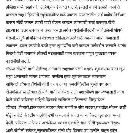
इंग्लिश मध्ये काही तरी लिहिणे,कपडे वळत घालणे,इस्त्री करणे इत्यादी कामे ते
करतात.सहा महिन्यांनी न्युरॉलॉजीस्टकडे जातात. याकाळातील सर्व बाबींचे निरीक्षण
करून नोंदी करून त्याची यादी घेऊन जाऊन त्यांच्याशी चर्चा करतात.पीडी
झाल्यावर इतर उपचार न करत बसता लगेच न्युरॉलॉजीस्टनी सांगितलेली औषधे
घेतली.यामुळे ही पीडी नियंत्रणात राहिला.ताठरतेसाठी व्यायाम आणि कंपासाठी
शवासन, ध्यान उपयोगी पडते.इतर शुभार्थीना घरी जाऊन मार्गदर्शन केल्याने आनंद
मिळतो पीडी नसणारे लोकही मंडळासाठी काम करताना पाहून कृतज्ञता व्यक्त
कारावीशी वाटते.
गोपाळ तीर्थळी यांनी पीडीसह आनंदाने राहण्यात पत्नी व इतर शुभंकरांचा वाटा खूप
मोठ्ठा असल्याचे सांगत आपल्या पत्नीला इतर शुभंकराबद्दल सांगण्यास
सांगितले.शोभना तीर्थळी यांनी २०१५ च्या स्मरणिकेतील ‘तुम्ही पण बना
रोलमॉडेल’ या लेखात तीर्थळी यांनी पार्किन्सन्सला यशस्वीपणे हाताळण्यासाठी काय
केले याची सविस्तर माहिती दिल्याचे सांगितले.पार्किन्सन्स मित्रमंडळ
डॉक्टर,,शेजारी,हास्यक्लब सदस्य,जेष्ठ नागरिक संघ सदस्य,घरातील नोकर अशी
मोठ्ठी सपोर्ट सिस्टीम पाठीशी उभी असल्याचे सांगत या सर्वांबद्दल कृतज्ञता व्यक्त
केली. फॉरेस्ट ऑफिसर असलेल्या यशवंत एकबोटे यांना पीडी झाल्यावर नैराश्य
आले.फॅमीली डॉक्टर्,न्युरॉलॉजिस्ट यांनी धीर दिलाच पण पत्नीने यातून बाहेर