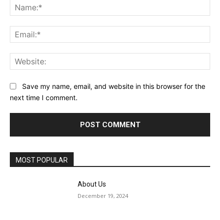
Na
Ema
Web
Save my name, email, and website in this browser for the
next time I comment.
MOST POPULAR
About Us
December 19, 2024