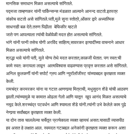
मानसिक समाधान मिळत असल्याचे सांगितले.
पद्मजा ताम्हणकर यांनी पार्किन्सन्स मंडळात आल्याने आनन्द वाटतो.इतरत्र
संकोच वाटतो असे सांगितले.पती,मुले सुना स्तोत्रे,ओंकार द्वारे अध्यात्मिक
साधनाही बळ देते.तरुण पिढीला बेफिकीर म्हटले
जाते पण आपल्याला त्यांची वेळोवेळी मदत होत असल्याचे सांगितले.
भांगे यांनी पत्नी तसेच योगी अरविंद साहित्य,सावरकर इत्यादींच्या वाचनाने आधार
मिळत असल्याचे सांगितले.
श्रद्धा भावे यांनी पती, मुले योग्य तेथे मदत करतात,काळजी घेतात. पण स्वत:ची
कामे स्वत: करायला लावून आत्मविश्वास वाढवण्यास प्रवृत्त करतात असे सांगितले.
अनिल कुलकर्णी यांनी सपोर्ट ग्रुप आणि न्युरॉलॉजीस्ट यांच्याबद्दल कृतज्ञता व्यक्त
केली.
रामचंद्र करमरकर यांना या गटात आणणार्‍या मित्राची, मधुसुदन शेंडे यांची आठवण
झाली.त्यांच्यामुळे या कामात ओढला गेलो आणि यातून खूप आनंद मिळत असल्याचे
नमूद केले.शरच्चंद्र पटवर्धन आणि श्यामला शेंडे यांनी.त्यांनी उभे केलेले काम पुढे
नेणार्‍या सर्वांबद्दल कृतज्ञता व्यक्त केली.
या दोन तास चाललेल्या चर्चेतून प्रत्येकाला व्यक्त व्हायचं असत.यासाठी व्यासपीठ
हव असत हे लक्षात आल. स्वमदत गटाबद्दल अनेकांनी कृतज्ञता व्यक्त करून अशा