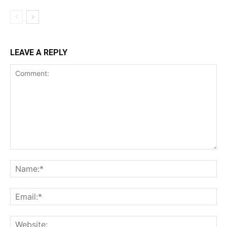
LEAVE A REPLY
Comment:
Na
Ema
Web