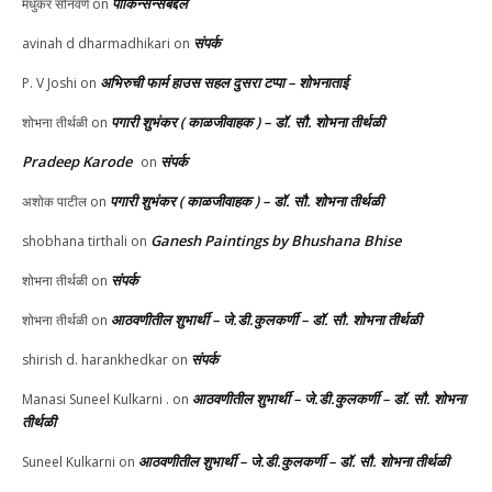
पार्किन्सन्सबद्दल
मधुकर सोनवणे
on
संपर्क
avinah d dharmadhikari
on
अभिरुची फार्म हाउस सहल दुसरा टप्पा – शोभनाताई
P. V Joshi
on
पगारी शुभंकर ( काळजीवाहक ) – डॉ. सौ. शोभना तीर्थळी
शोभना तीर्थळी
on
Pradeep Karode
संपर्क
on
पगारी शुभंकर ( काळजीवाहक ) – डॉ. सौ. शोभना तीर्थळी
अशोक पाटील
on
Ganesh Paintings by Bhushana Bhise
shobhana tirthali
on
संपर्क
शोभना तीर्थळी
on
आठवणीतील शुभार्थी – जे.डी.कुलकर्णी – डॉ. सौ. शोभना तीर्थळी
शोभना तीर्थळी
on
संपर्क
shirish d. harankhedkar
on
आठवणीतील शुभार्थी – जे.डी.कुलकर्णी – डॉ. सौ. शोभना
Manasi Suneel Kulkarni .
on
तीर्थळी
आठवणीतील शुभार्थी – जे.डी.कुलकर्णी – डॉ. सौ. शोभना तीर्थळी
Suneel Kulkarni
on