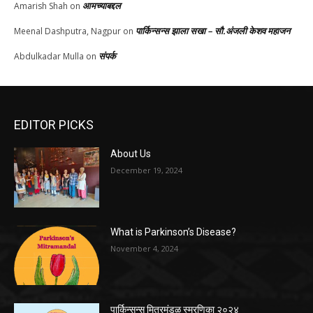
आमच्याबद्दल
Amarish Shah
on
पार्किन्सन्स झाला सखा – सौ.अंजली केशव महाजन
Meenal Dashputra, Nagpur
on
संपर्क
Abdulkadar Mulla
on
EDITOR PICKS
About Us
December 19, 2024
What is Parkinson’s Disease?
November 4, 2024
पार्किन्सन्स मित्रमंडळ स्मरणिका २०२४