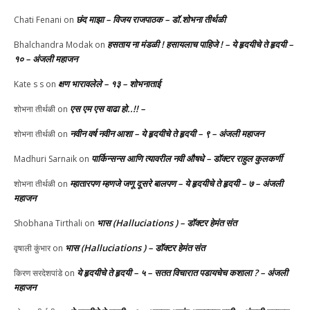
छंद माझा – विजय राजपाठक – डॉ.शोभना तीर्थळी
Chati Fenani
on
हसताय ना मंडळी‌ ! हसायलाच पाहिजे ! – ये हृदयीचे ते हृदयी –
Bhalchandra Modak
on
१० – अंजली महाजन
क्षण भारावलेले – १३ – शोभनाताई
Kate s s
on
एस एम एस वाढा हो..!! –
शोभना तीर्थळी
on
नवीन वर्ष नवीन आशा – ये हृदयीचे ते हृदयी – ९ – अंजली महाजन
शोभना तीर्थळी
on
पार्किन्सन्स आणि त्यावरील नवी औषधे – डॉक्टर राहुल कुलकर्णी
Madhuri Sarnaik
on
म्हातारपण म्हणजे जणू दूसरे बालपण – ये हृदयीचे ते हृदयी – ७ – अंजली
शोभना तीर्थळी
on
महाजन
भास (Halluciations ) – डॉक्टर हेमंत संत
Shobhana Tirthali
on
भास (Halluciations ) – डॉक्टर हेमंत संत
वृषाली कुंभार
on
ये हृदयीचे ते हृदयी – ५ – सतत विचारात पडायचेच कशाला ? – अंजली
किरण सरदेशपांडे
on
महाजन