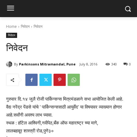
Home
निवेदन
निवेदन
निवेदन
निवेदन
By
Parkinsons Mitramandal, Pune
July 8, 2016
340
0
गुरुवार दि.१४ जुलै रोजी पार्किन्सन्स मित्रमंडळाने सभा आयोजित केली आहे.
वैद्य नरेंद्र पेंडसे यांचे ‘ पार्किन्सन्ससाठी आयुर्वेद’ या विषयावर व्याख्यान होणार
आहे.सर्वांनी अवश्य लाभ घ्यावा.
स्थळ : हॉटेल आश्विनी,नवीपेठ,बँक ऑफ महाराष्ट्र च्या मागे,
लालबहाद्दूर शास्त्री रोड,पुणे३०