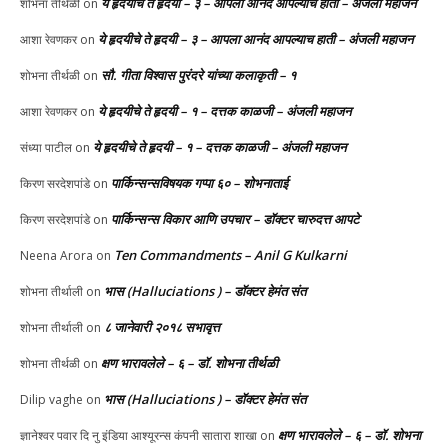
ये हृदयीचे ते हृदयी – ३ – आपला आनंद आपल्याच हाती – अंजली महाजन
शोभना तीर्थळी
on
ये हृदयीचे ते हृदयी – ३ – आपला आनंद आपल्याच हाती – अंजली महाजन
आशा रेवणकर
on
सौ. गीता विश्वास पुरंदरे यांच्या कलाकृती – १
शोभना तीर्थळी
on
ये हृदयीचे ते हृदयी – १ – दत्तक काळजी – अंजली महाजन
आशा रेवणकर
on
ये हृदयीचे ते हृदयी – १ – दत्तक काळजी – अंजली महाजन
संध्या पाटील
on
पार्किन्सन्सविषयक गप्पा ६० – शोभनाताई
किरण सरदेशपांडे
on
पार्किन्सन्स विकार आणि उपचार – डॉक्टर चारुदत्त आपटे
किरण सरदेशपांडे
on
Ten Commandments – Anil G Kulkarni
Neena Arora
on
भास (Halluciations ) – डॉक्टर हेमंत संत
शोभना तीर्थाली
on
८ जानेवारी २०१८ सभावृत्त
शोभना तीर्थाली
on
क्षण भारावलेले – ६ – डॉ. शोभना तीर्थळी
शोभना तीर्थळी
on
भास (Halluciations ) – डॉक्टर हेमंत संत
Dilip vaghe
on
क्षण भारावलेले – ६ – डॉ. शोभना
ज्ञानेश्वर पवार दि नु इंडिया आश्यूरन्स कंपनी सातारा शाखा
on