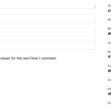
sh
Bh
Name:*
शोभ
शोभ
Email:*
शो
sh
Website:
Ma
जे
rowser for the next time I comment.
Su
शो
Am
Me
सौ
Ab