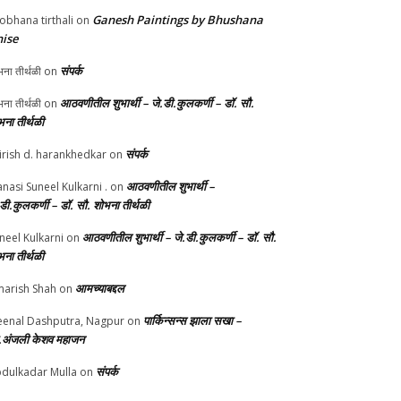
Ganesh Paintings by Bhushana
obhana tirthali
on
ise
संपर्क
ना तीर्थळी
on
आठवणीतील शुभार्थी – जे.डी.कुलकर्णी – डॉ. सौ.
ना तीर्थळी
on
भना तीर्थळी
संपर्क
irish d. harankhedkar
on
आठवणीतील शुभार्थी –
nasi Suneel Kulkarni .
on
.डी.कुलकर्णी – डॉ. सौ. शोभना तीर्थळी
आठवणीतील शुभार्थी – जे.डी.कुलकर्णी – डॉ. सौ.
neel Kulkarni
on
भना तीर्थळी
आमच्याबद्दल
arish Shah
on
पार्किन्सन्स झाला सखा –
enal Dashputra, Nagpur
on
.अंजली केशव महाजन
संपर्क
dulkadar Mulla
on