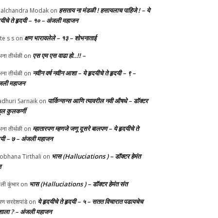
हसताय ना मंडळी‌ ! हसायलाच पाहिजे ! – ये
alchandra Modak
on
दयीचे ते हृदयी – १० – अंजली महाजन
क्षण भारावलेले – १३ – शोभनाताई
te s s
on
एस एम एस वाढा हो..!! –
ना तीर्थळी
on
नवीन वर्ष नवीन आशा – ये हृदयीचे ते हृदयी – ९ –
ना तीर्थळी
on
जली महाजन
पार्किन्सन्स आणि त्यावरील नवी औषधे – डॉक्टर
dhuri Sarnaik
on
हुल कुलकर्णी
म्हातारपण म्हणजे जणू दूसरे बालपण – ये हृदयीचे ते
ना तीर्थळी
on
दयी – ७ – अंजली महाजन
भास (Halluciations ) – डॉक्टर हेमंत
obhana Tirthali
on
त
भास (Halluciations ) – डॉक्टर हेमंत संत
ाली कुंभार
on
ये हृदयीचे ते हृदयी – ५ – सतत विचारात पडायचेच
ण सरदेशपांडे
on
ाला ? – अंजली महाजन