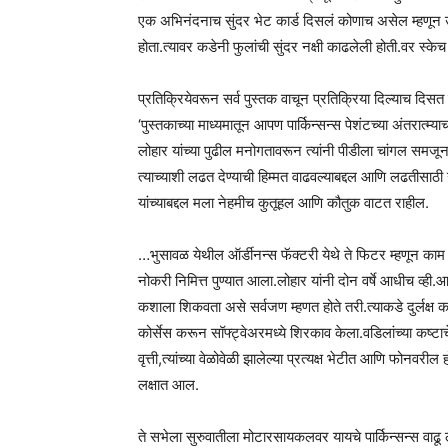
एक अभिनंदनाच सुंदर भेट कार्ड दिसलं कोणाच असेल म्हणून
होता.त्यावर कडेनी फुलांची सुंदर नक्षी काढलेली होती.वर स्
प्रतिक्रियेवरून सर्व पुस्तक वाचून प्रतिक्रिया दिल्याच दिसत
‘पुस्तकाच्या माध्यमातून आपण पार्किन्सन्स पेशंटच्या अंतरात्म
लोहार यांच्या पुढील मनोगतावरून त्यांनी पीडीला चांगल समजून
त्याच्याशी लढत देण्याची हिम्मत वाढवल्याबद्दल आणि लढतीसाठी उ
यांच्याबद्दल मला नेहमीच कुतूहल आणि कौतुक वाटत राहील.
…भुसावळ येथील ऑर्डीनन्स फॅक्टरी येथे ते फिटर म्हणून का
नोकरी निमित्त पुण्यात आला.लोहार यांनी दोन वर्षे आधीच व्ही.आ
कशाला शिकवता असे सर्वजण म्हणत होते तरी.त्याकडे दुर्लक्ष कर
कोर्सेस करून सॉफ्ट्वेअरमध्ये शिरकाव केला.वडिलांच्या कष्टा
वृत्ती,त्यांच्या वेळोवेळी झालेल्या प्रत्यक्ष भेटीत आणि फोनवरील 
लक्षात आल.
ते सभेला सुरुवातीला मोटारसायकलवर यायचे पार्किन्सन्स वा