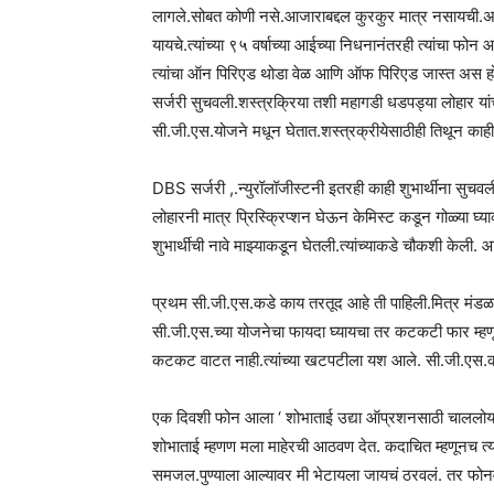
लागले.सोबत कोणी नसे.आजाराबद्दल कुरकुर मात्र नसायची.
यायचे.त्यांच्या ९५ वर्षाच्या आईच्या निधनानंतरही त्यांचा फो
त्यांचा ऑन पिरिएड थोडा वेळ आणि ऑफ पिरिएड जास्त अस होऊ 
सर्जरी सुचवली.शस्त्रक्रिया तशी महागडी धडपड्या लोहार यांची
सी.जी.एस.योजने मधून घेतात.शस्त्रक्रीयेसाठीही तिथून काही 
DBS सर्जरी ,.न्युरॉलॉजीस्टनी इतरही काही शुभार्थीना सुचवली.
लोहारनी मात्र प्रिस्क्रिप्शन घेऊन केमिस्ट कडून गोळ्या घ्या
शुभार्थीची नावे माझ्याकडून घेतली.त्यांच्याकडे चौकशी केली
प्रथम सी.जी.एस.कडे काय तरतूद आहे ती पाहिली.मित्र मंडळात स
सी.जी.एस.च्या योजनेचा फायदा घ्यायचा तर कटकटी फार म्हणून
कटकट वाटत नाही.त्यांच्या खटपटीला यश आले. सी.जी.एस.कडून 
एक दिवशी फोन आला ‘ शोभाताई उद्या ऑप्रशनसाठी चाललोय मुं
शोभाताई म्हणण मला माहेरची आठवण देत. कदाचित म्हणूनच त्
समजल.पुण्याला आल्यावर मी भेटायला जायचं ठरवलं. तर फोनव