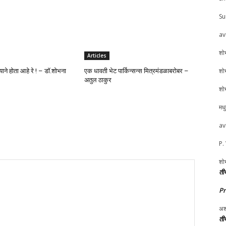
Su
av
शोभ
Articles
शोभ
ाने होता आहे रे ! – डॉ.शोभना
एक धावती भेट पार्किन्सन्स मित्रमंडळाबरोबर –
अतुल ठाकुर
शोभ
मध
av
P.
शोभ
तीर
P
अश
तीर