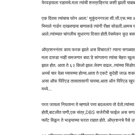
येरवड्याला राहायचे.मला त्यांची शस्त्रक्रिया कशी झाली या
एक दिवस त्यांचाच फोन आला.’ मुकुंदनगरला सी.जी.एस.च्या ऑफिसम
भिमाले गार्डन दाखवणार्‍या बाणाकडे त्यांनी रीक्षा सोडली.आ
आले.त्यांच्यात चांगलीच सुधारणा दिसत होती.पेसमेकर कुठ बसव
ऑप्रशननंतर काय फरक झाले अस विचारलं? त्याना सगळ्यात चा
मला दारुडा नाही समजणार बघा.’हे सांगताना त्यांचा चेहरा 
झाल होत. आता ते ६२ किलो झाल.जेवण वाढल..त्यांच्या सिंडोपाच्
अर्ध्या चार वेळा घ्यायच्या होत्या.आता ते एकटे कुठेही जाऊ 
असा ऑफ पिरिएड तासातासानी यायचा.आता ऑन पिरिएड खुप व
मध्ये…
परत जायला निघताना ते म्हणाले पत्ता बदललाय तो देतो.त्यांच्
होती,बाटलीत पाणी,एक संत्र,DBS सर्जरीची फाईल अस सगळ व्
फ्लॅट विकून ते भाड्याच्या घरात राहात होते. ऑप्रशनचे पैसे उभ