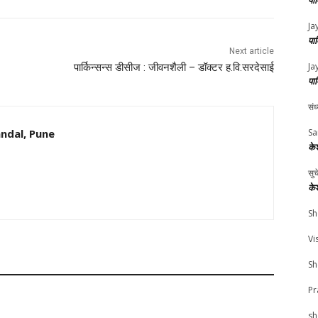
पा
Ja
पा
Next article
Ja
पार्किन्सन्स डीसीज : जीवनशैली – डॉक्टर ह.वि.सरदेसाई
पा
संध
ndal, Pune
Sa
के
सु
के
Sh
Vi
Sh
Pr
sh