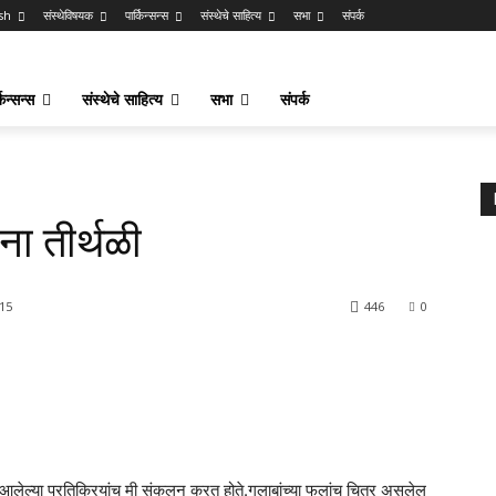
sh
संस्थेविषयक
पार्किन्सन्स
संस्थेचे साहित्य
सभा
संपर्क
किन्सन्स
संस्थेचे साहित्य
सभा
संपर्क
ा तीर्थळी
015
446
0
तकावर आलेल्या प्रतिक्रियांच मी संकलन करत होते.गुलाबांच्या फुलांच चित्र असलेल