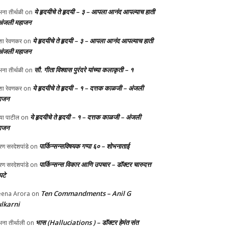
ये हृदयीचे ते हृदयी – ३ – आपला आनंद आपल्याच हाती
ना तीर्थळी
on
अंजली महाजन
ये हृदयीचे ते हृदयी – ३ – आपला आनंद आपल्याच हाती
ा रेवणकर
on
अंजली महाजन
सौ. गीता विश्वास पुरंदरे यांच्या कलाकृती – १
ना तीर्थळी
on
ये हृदयीचे ते हृदयी – १ – दत्तक काळजी – अंजली
ा रेवणकर
on
ाजन
ये हृदयीचे ते हृदयी – १ – दत्तक काळजी – अंजली
्या पाटील
on
ाजन
पार्किन्सन्सविषयक गप्पा ६० – शोभनाताई
ण सरदेशपांडे
on
पार्किन्सन्स विकार आणि उपचार – डॉक्टर चारुदत्त
ण सरदेशपांडे
on
टे
Ten Commandments – Anil G
ena Arora
on
lkarni
भास (Halluciations ) – डॉक्टर हेमंत संत
ना तीर्थाली
on