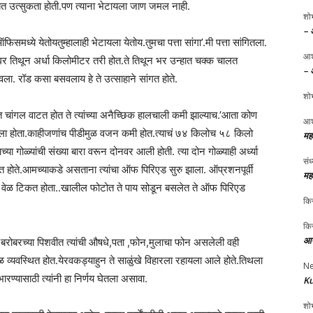
बाबत उत्सुकता होती.पण त्याना भेटायला जाण जमल नाही.
शोभ
– 
ध्ये येतोयतुम्हालाही भेटायला येतोय.तुमचा पत्ता सांगा’.मी पत्ता सांगितला.
आश
मच घर तिथून अर्धा किलोमीटर तरी होत.ते तिथून भर उन्हात चक्क चालत
– 
ला. रॉड कसा बसवलाय हे ते उत्साहाने सांगत होते.
शोभ
ंगल वाटत होत ते त्यांच्या अनैच्छिक हालचाली कमी झाल्याच.’आता कोण
आश
खुलला होता.काहीजणांच पीडीमुळ वजन कमी होत.त्याचं ७४ किलोच ५८ किलो
मह
या गोळ्यांची संख्या बारा वरून दोनवर आली होती. त्या दोन गोळ्याही अर्ध्या
संध
शकत होते.आमच्याकडे असताना त्यांचा ऑफ पिरिएड सुरु झाला. ऑप्रशनपूर्वी
मह
ेळ टिकत होता..खालील फोटोत ते पाय सोडून बसलेत ते ऑफ पिरिएड
किर
किर
आप
या बरोबरच्या पिशवीत त्यांची औषधे,पता ,फोन,मुलाचा फोन असलेली वही
यवस्थित होत.येरवकड्याहुन ते साळुंखे विहारला रहायला आले होते.तिथला
Ne
ारण्यासाठी त्यांनी हा निर्णय घेतला असावा.
Ku
शोभ