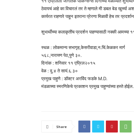
११ एप्रिलला जागतिक पार्किन्सन्स दिनाच्या मेळाव्यात शुभार्थी
ठेवायचं आहे का विचारलं तर ते म्हणाले मी डबल बेड खुर्च्या अ
कार्यरत राहणारे पाहून इतराना प्रेरणा मिळावी हेच तर प्रदर्शा
शुभार्थींच्या कलाकृतींच प्रदर्शन पाहण्यासाठी नक्की आमच्या १
स्थळ : लोकमान्य सभागृह,केसरीवाडा,न.चिं.केळकर मार्ग
५६८,नारायण पेठ,पुणे ३०.
दिनांक : शनिवार ११ एप्रिल२०१५
वेळ : दु.४ ते सायं.६.३०
प्रमुख पाहुणे : डॉक्टर अरविंद फडके M.D.
मंडळाच्या स्मरणिकेचे प्रकाशन प्रमुख पाहुण्यांच्या हस्ते होईल.
Share