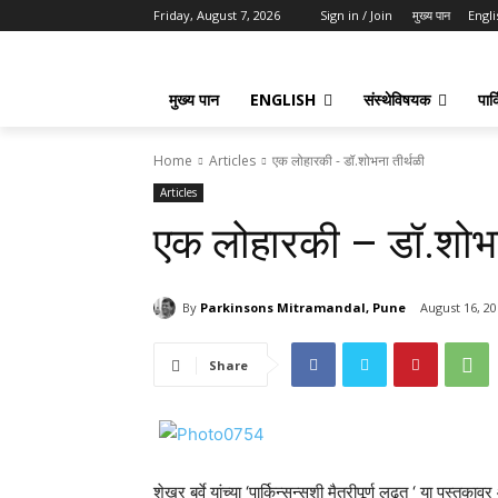
Friday, August 7, 2026
Sign in / Join
मुख्य पान
Engli
मुख्य पान
ENGLISH
संस्थेविषयक
पार्
Home
Articles
एक लोहारकी - डॉ.शोभना तीर्थळी
Articles
एक लोहारकी – डॉ.शोभन
By
Parkinsons Mitramandal, Pune
August 16, 2
Share
शेखर बर्वे यांच्या ‘पार्किन्सन्सशी मैत्रीपूर्ण लढत ‘ या पुस्