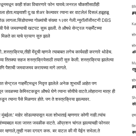
अधूनमधून काही शंका विचारणारे फोन यायचे.जनरल चौकशीसाठीही
Bh
न आला होता.माझ्याशी दु:ख शेअर केल्यावर त्याना बर वाटलेलं दिसलं.हळूहळू
हृ
लागला.सिंडोपाच्या गोळ्यांची संख्या १२वर गेली.न्युरॉलॉजीस्टनी DBS
Ka
 पैसे जमवण्याची खटपट सुरू झाली. ते औषधे सेन्ट्रल गव्हर्मेंटच्या
शोभ
मिळते का याचे प्रयत्न सुरु झाले
शोभ
.शस्त्रक्रिया,तीही मेंदूची म्हणजे त्याबाबत लगेच कार्यवाही करणारे थोडेच.
अं
व्या तितक्या सहज शस्त्रक्रियेसाठी तयारी सुरु केली. शस्त्रक्रिया झालेल्या
Ma
. आणि पैशाची जमवाजमव करायच्या मागे लागले.
रा
शोभ
ेन्ट्रल गव्हर्मेंटमधून निवृत्त झालेले अनेक शुभार्थी आहेत पण
हृ
 जवळच्या केमिस्टकडून औषधे घेणे त्याना सोयीचे वाटते.लोहाराना मात्र ही
Sh
त्याना पैसे मिळणार होते. पण ते शस्त्रक्रिया झाल्यावर.
सं
बईला.’ माहेर सोडल्यापासून मला शोभाताई म्हणणार कोणी नाही.त्यांच
वृष
यांच्याबद्दल मला जास्त जवळीक वाटते. ऑप्रशन चांगल झाल्याचही फोनवर
किर
र म्हणाले,तुम्ही नका दगदग करू. बर वाटल की मी येईन सभेला.ते
कश