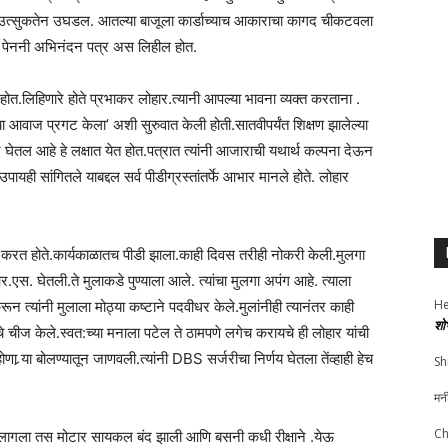
 उत्सुकतेन उघडल. आतल्या बाजूला कार्डाच्याच आकाराचा कागद चीकटवला
केच पेननी अभिनंदन पत्र अस लिहील होत.
 होत.लिहिणारे होते प्रभाकर लोहार.त्यानी आपल्या भावना व्यक्त करताना .
्याचा आवाज प्रगट केला’ अशी सुरुवात केली होती.सातवीपर्यंत शिक्षण झालेल्या
 घेतल आहे हे लक्षात येत होत.पत्रात त्यांनी आजाराची यथार्थ कल्पना देऊन
पायही सांगितले याबद्दल सर्व पीडीग्रस्तांतर्फे आभार मानले होते. लोहार
म करत होते.कार्यकाळातच पीडी झाला.काही दिवस तरीही नोकरी केली.मुलगा
र.एस. घेतली.ते मुलाकडे पुण्याला आले. त्यांचा मुलगा अपंग आहे. त्याला
He
ून त्यांनी मुलाला मोठ्या कष्टाने पदवीधर केले.मुलांनीही त्यानंतर काही
शो
चे चीज केले.स्वत:च्या मनाला पटेल ते ठामपणे लगेच करायचे ही लोहार यांची
होणा र्‍या बोलण्यातून जाणवली.त्यांनी DBS सर्जरीचा निर्णय घेतला तेंव्हाही हेच
Sh
मन
Ch
ढू लागला तस मोटार सायकल बंद झाली आणि बसनी कधी रीक्षाने .येऊ