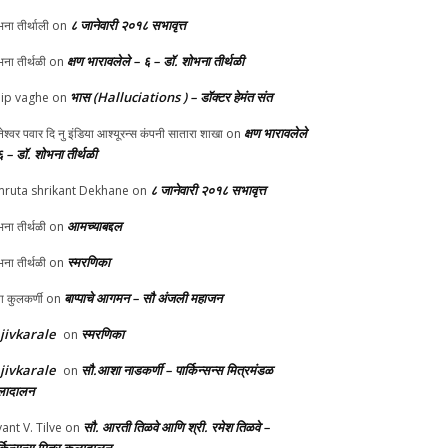
८ जानेवारी २०१८ सभावृत्त
ना तीर्थाली
on
क्षण भारावलेले – ६ – डॉ. शोभना तीर्थळी
ना तीर्थळी
on
भास (Halluciations ) – डॉक्टर हेमंत संत
lip vaghe
on
क्षण भारावलेले
ानेश्वर पवार दि नु इंडिया आश्यूरन्स कंपनी सातारा शाखा
on
६ – डॉ. शोभना तीर्थळी
८ जानेवारी २०१८ सभावृत्त
ruta shrikant Dekhane
on
आमच्याबद्दल
ना तीर्थळी
on
स्मरणिका
ना तीर्थळी
on
बाप्पाचे आगमन – सौ अंजली महाजन
्पा कुलकर्णी
on
jivkarale
स्मरणिका
on
jivkarale
सौ.आशा नाडकर्णी – पार्किन्सन्स मित्रमंडळ
on
ादालन
सौ. आरती तिळवे आणि श्री. रमेश तिळवे –
yant V. Tilve
on