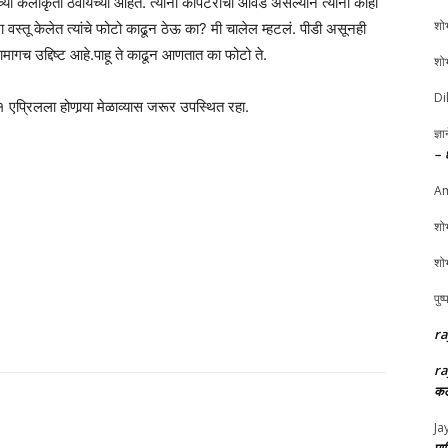
ंच्या कलाकृती ठेवायच्या आहेत. त्याना कार्पेंटरीची आवड असल्याने त्याना काही
शोभ
शा वस्तू केलेत त्यांचे फोटो काढून ठेऊ का? मी चालेल म्हटलं. पीडी असूनही
नामागच उद्दिष्ट आहे.पाहू ते काढून आणतात का फोटो ते.
शोभ
Di
१ एप्रिलला होणार्‍या मेळाव्यास जरूर उपस्थित रहा.
ज्ञ
– 
Am
शोभ
शोभ
पुष
ra
ra
कल
Ja