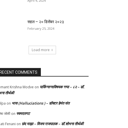
April 4, 2024
सहल – २० डिसेंबर २०२३
February 25, 2024
Load more
RECENT COMMENTS
पार्किन्सन्सविषयक गप्पा – ८२ – डॉ.
mant Krishna Modve
on
भना तीर्थळी
भास (Halluciations ) – डॉक्टर हेमंत संत
ilpa
on
स्वमदतगट
ीषा जोशी
on
छंद माझा – विजय राजपाठक – डॉ.शोभना तीर्थळी
ati Fenani
on