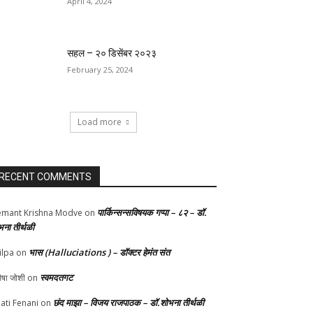
April 4, 2024
सहल – २० डिसेंबर २०२३
February 25, 2024
Load more
RECENT COMMENTS
पार्किन्सन्सविषयक गप्पा – ८२ – डॉ.
mant Krishna Modve
on
भना तीर्थळी
भास (Halluciations ) – डॉक्टर हेमंत संत
ilpa
on
स्वमदतगट
ीषा जोशी
on
छंद माझा – विजय राजपाठक – डॉ.शोभना तीर्थळी
ati Fenani
on