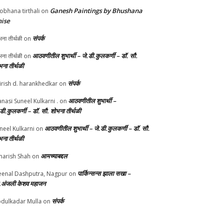
Ganesh Paintings by Bhushana
obhana tirthali
on
ise
संपर्क
ना तीर्थळी
on
आठवणीतील शुभार्थी – जे.डी.कुलकर्णी – डॉ. सौ.
ना तीर्थळी
on
भना तीर्थळी
संपर्क
irish d. harankhedkar
on
आठवणीतील शुभार्थी –
nasi Suneel Kulkarni .
on
.डी.कुलकर्णी – डॉ. सौ. शोभना तीर्थळी
आठवणीतील शुभार्थी – जे.डी.कुलकर्णी – डॉ. सौ.
neel Kulkarni
on
भना तीर्थळी
आमच्याबद्दल
arish Shah
on
पार्किन्सन्स झाला सखा –
enal Dashputra, Nagpur
on
.अंजली केशव महाजन
संपर्क
dulkadar Mulla
on