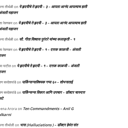
ये हृदयीचे ते हृदयी – ३ – आपला आनंद आपल्याच हाती
ना तीर्थळी
on
अंजली महाजन
ये हृदयीचे ते हृदयी – ३ – आपला आनंद आपल्याच हाती
ा रेवणकर
on
अंजली महाजन
सौ. गीता विश्वास पुरंदरे यांच्या कलाकृती – १
ना तीर्थळी
on
ये हृदयीचे ते हृदयी – १ – दत्तक काळजी – अंजली
ा रेवणकर
on
ाजन
ये हृदयीचे ते हृदयी – १ – दत्तक काळजी – अंजली
्या पाटील
on
ाजन
पार्किन्सन्सविषयक गप्पा ६० – शोभनाताई
ण सरदेशपांडे
on
पार्किन्सन्स विकार आणि उपचार – डॉक्टर चारुदत्त
ण सरदेशपांडे
on
टे
Ten Commandments – Anil G
ena Arora
on
lkarni
भास (Halluciations ) – डॉक्टर हेमंत संत
ना तीर्थाली
on