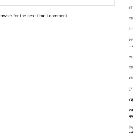
शोभ
rowser for the next time I comment.
शोभ
Di
ज्ञ
– 
Am
शोभ
शोभ
पुष
ra
ra
कल
Ja