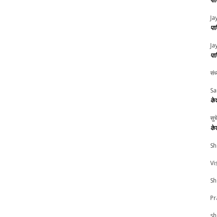
पा
Ja
पा
Ja
पा
संध
Sa
के
सु
के
Sh
Vi
Sh
Pr
sh