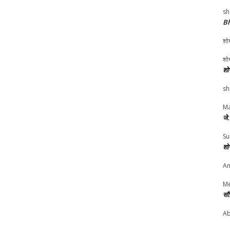
sh
Bh
शोभ
शोभ
शो
sh
Ma
जे
Su
शो
Am
Me
सौ
Ab