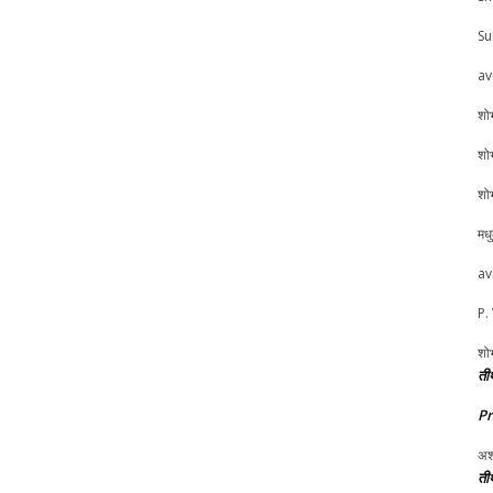
Su
av
शोभ
शोभ
शोभ
मध
av
P.
शोभ
तीर
P
अश
तीर