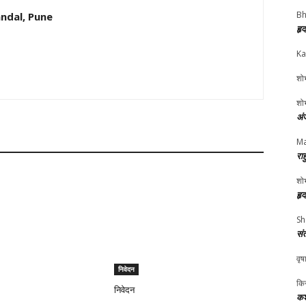
Bh
ndal, Pune
हृ
Ka
शोभ
शोभ
अं
Ma
रा
शोभ
हृ
Sh
सं
वृष
निवेदन
किर
निवेदन
कश