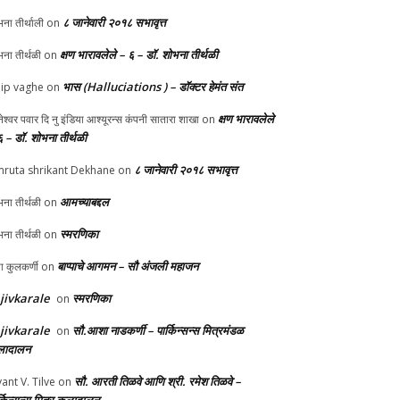
८ जानेवारी २०१८ सभावृत्त
ना तीर्थाली
on
क्षण भारावलेले – ६ – डॉ. शोभना तीर्थळी
ना तीर्थळी
on
भास (Halluciations ) – डॉक्टर हेमंत संत
lip vaghe
on
क्षण भारावलेले
ानेश्वर पवार दि नु इंडिया आश्यूरन्स कंपनी सातारा शाखा
on
६ – डॉ. शोभना तीर्थळी
८ जानेवारी २०१८ सभावृत्त
ruta shrikant Dekhane
on
आमच्याबद्दल
ना तीर्थळी
on
स्मरणिका
ना तीर्थळी
on
बाप्पाचे आगमन – सौ अंजली महाजन
्पा कुलकर्णी
on
jivkarale
स्मरणिका
on
jivkarale
सौ.आशा नाडकर्णी – पार्किन्सन्स मित्रमंडळ
on
ादालन
सौ. आरती तिळवे आणि श्री. रमेश तिळवे –
yant V. Tilve
on