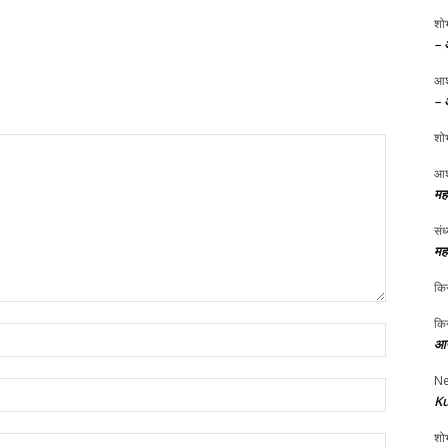
शोभ
– 
आश
– 
शोभ
आश
मह
संध
मह
किर
किर
Name:*
आप
Ne
Email:*
Ku
शोभ
Website: