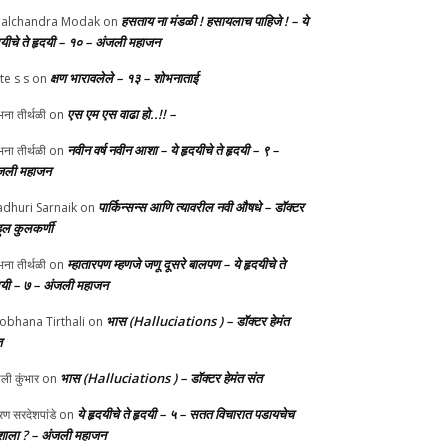
हसताय ना मंडळी‌ ! हसायलाच पाहिजे ! – ये
alchandra Modak
on
दयीचे ते हृदयी – १० – अंजली महाजन
क्षण भारावलेले – १३ – शोभनाताई
te s s
on
एस एम एस वाढा हो..!! –
ना तीर्थळी
on
नवीन वर्ष नवीन आशा – ये हृदयीचे ते हृदयी – ९ –
ना तीर्थळी
on
जली महाजन
पार्किन्सन्स आणि त्यावरील नवी औषधे – डॉक्टर
dhuri Sarnaik
on
हुल कुलकर्णी
म्हातारपण म्हणजे जणू दूसरे बालपण – ये हृदयीचे ते
ना तीर्थळी
on
दयी – ७ – अंजली महाजन
भास (Halluciations ) – डॉक्टर हेमंत
obhana Tirthali
on
त
भास (Halluciations ) – डॉक्टर हेमंत संत
ाली कुंभार
on
ये हृदयीचे ते हृदयी – ५ – सतत विचारात पडायचेच
ण सरदेशपांडे
on
ाला ? – अंजली महाजन